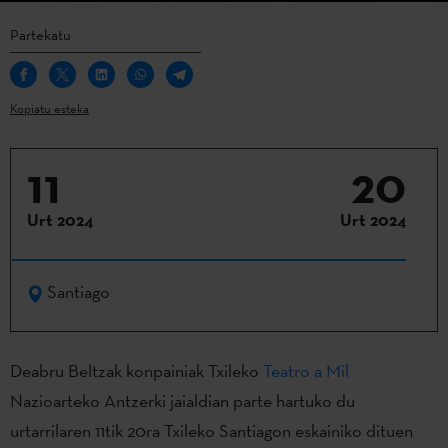
Partekatu
Kopiatu esteka
11
20
Urt 2024
Urt 2024
Santiago
Deabru Beltzak konpainiak Txileko
Teatro a Mil
Nazioarteko Antzerki jaialdian parte hartuko du
urtarrilaren 11tik 20ra Txileko Santiagon eskainiko dituen