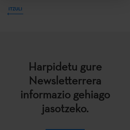
ITZULI
Harpidetu gure
Newsletterrera
informazio gehiago
jasotzeko.