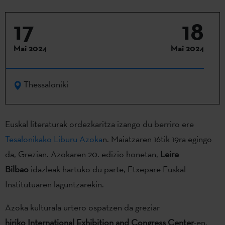
17
18
Mai 2024
Mai 2024
Thessaloniki
Euskal literaturak ordezkaritza izango du berriro ere
Tesalonikako Liburu Azoka
n. Maiatzaren 16tik 19ra egingo
da, Grezian. Azokaren 20. edizio honetan,
Leire
Bilbao
idazleak hartuko du parte, Etxepare Euskal
Institutuaren laguntzarekin.
Azoka kulturala urtero ospatzen da greziar
hiriko
International Exhibition and Congress Center
-en,