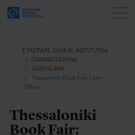
ETXEPARE EUSKAL INSTITUTUA
GAURKOTASUNA
JARDUERAK
Thessaloniki Book Fair: Leire
Bilbao
Thessaloniki
Book Fair: