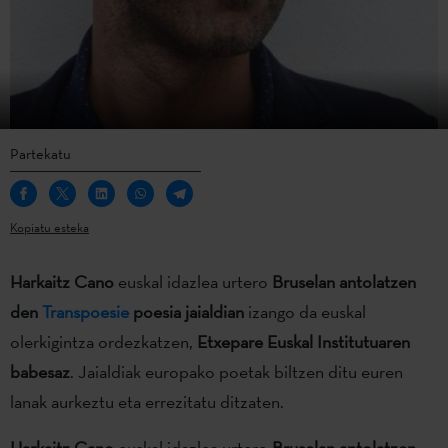
Partekatu
Kopiatu esteka
Harkaitz Cano
euskal idazlea urtero
Bruselan antolatzen
den
Transpoesie
poesia jaialdian
izango da euskal
olerkigintza ordezkatzen,
Etxepare Euskal Institutuaren
babesaz
. Jaialdiak europako poetak biltzen ditu euren
lanak aurkeztu eta errezitatu ditzaten.
Harkaitz Cano
euskal idazlea urtero
Bruselan antolatzen