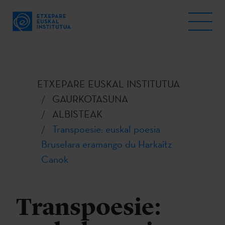
ETXEPARE EUSKAL INSTITUTUA
GAURKOTASUNA
ALBISTEAK
Transpoesie: euskal poesia
Bruselara eramango du Harkaitz
Canok
Transpoesie: