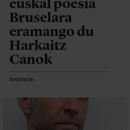
euskal poesia
Bruselara
eramango du
Harkaitz
Canok
2017/09/26