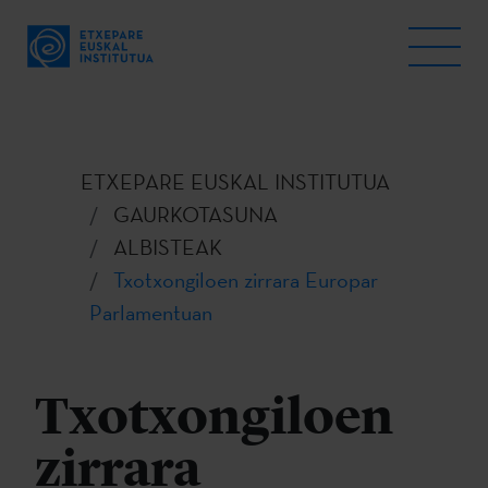
ETXEPARE EUSKAL INSTITUTUA
GAURKOTASUNA
ALBISTEAK
Txotxongiloen zirrara Europar
Parlamentuan
Txotxongiloen
zirrara