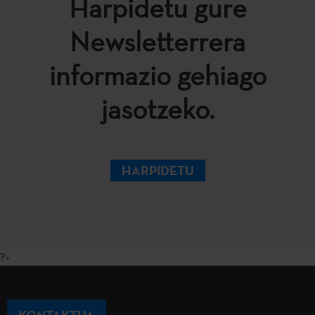
Harpidetu gure
Newsletterrera
informazio gehiago
jasotzeko.
HARPIDETU
?>
KONTAKTUA