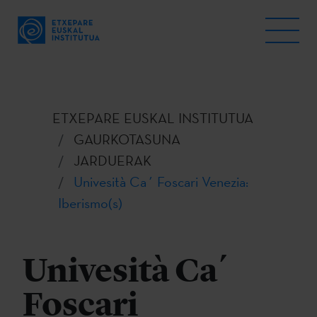
ETXEPARE EUSKAL INSTITUTUA
GAURKOTASUNA
JARDUERAK
Univesità Ca´ Foscari Venezia:
Iberismo(s)
Univesità Ca´
Foscari