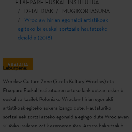
ETXEPARE EUSKAL INSTITUTUA
DEIALDIAK
MUGIKORTASUNA
Wroclaw hirian egonaldi artistikoak
egiteko bi euskal sortzaile hautatzeko
deialdia (2018)
EBATZITA
Laburpena:
Wroclaw Culture Zone (Strefa Kultury Wroclaw) eta
Etxepare Euskal Institutuaren arteko lankidetzari esker bi
euskal sortzailek Poloniako Wroclaw hirian egonaldi
artistikoak egiteko aukera izango dute. Hautaturiko
sortzaileek zortzi asteko egonaldia egingo dute Wroclawen
2018iko irailaren 24tik azaroaren 18ra. Artista bakoitzak bi