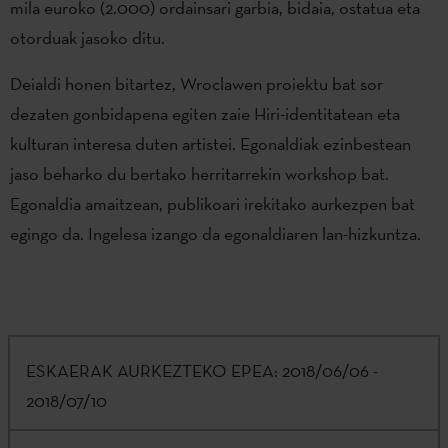
mila euroko (2.000) ordainsari garbia, bidaia, ostatua eta
otorduak jasoko ditu.
Deialdi honen bitartez, Wroclawen proiektu bat sor
dezaten gonbidapena egiten zaie Hiri-identitatean eta
kulturan interesa duten artistei. Egonaldiak ezinbestean
jaso beharko du bertako herritarrekin workshop bat.
Egonaldia amaitzean, publikoari irekitako aurkezpen bat
egingo da. Ingelesa izango da egonaldiaren lan-hizkuntza.
ESKAERAK AURKEZTEKO EPEA:
2018/06/06 -
2018/07/10