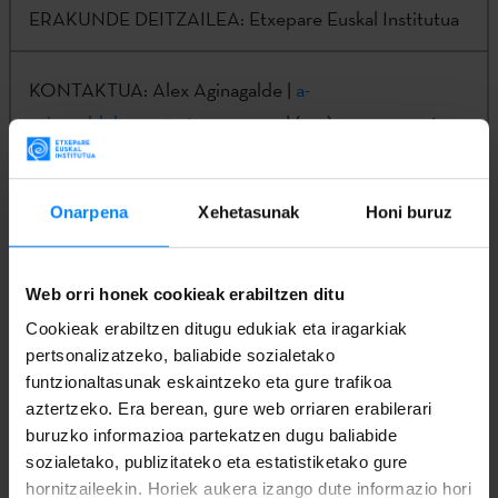
ERAKUNDE DEITZAILEA:
Etxepare Euskal Institutua
KONTAKTUA:
Alex Aginagalde |
a-
aginagaldelopez@etxepare.eus
| (+34) 943 023 406
Eskaerak aurkezteko modua:
Onarpena
Xehetasunak
Honi buruz
Eskabidea (1. eranskina) eta dokumentazioa ondorengo
helbide elektronikoan aurkeztu beharko da:
Web orri honek cookieak erabiltzen ditu
etxepare@etxepare.eus
Cookieak erabiltzen ditugu edukiak eta iragarkiak
pertsonalizatzeko, baliabide sozialetako
funtzionaltasunak eskaintzeko eta gure trafikoa
aztertzeko. Era berean, gure web orriaren erabilerari
buruzko informazioa partekatzen dugu baliabide
1. ERANSKINA - ESKABIDEA
sozialetako, publizitateko eta estatistiketako gure
hornitzaileekin. Horiek aukera izango dute informazio hori