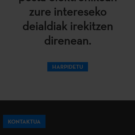
zure intereseko
deialdiak irekitzen
direnean.
HARPIDETU
KONTAKTUA