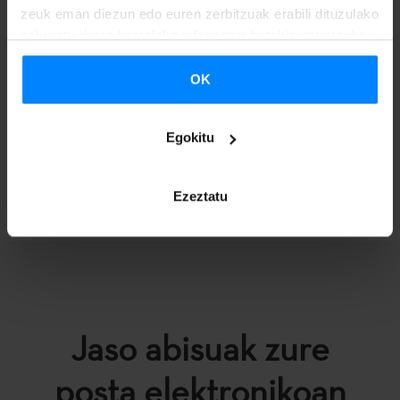
zeuk eman diezun edo euren zerbitzuak erabili dituzulako
2. ERANSKINA - DEIALDIA
eskuratu duten bestelako informazio batekin uztartzeko.
OK
Egokitu
ITZULI
Ezeztatu
Jaso abisuak zure
posta elektronikoan