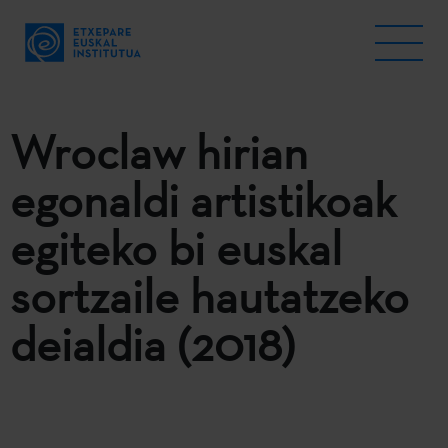
Wroclaw hirian
egonaldi artistikoak
egiteko bi euskal
sortzaile hautatzeko
deialdia (2018)