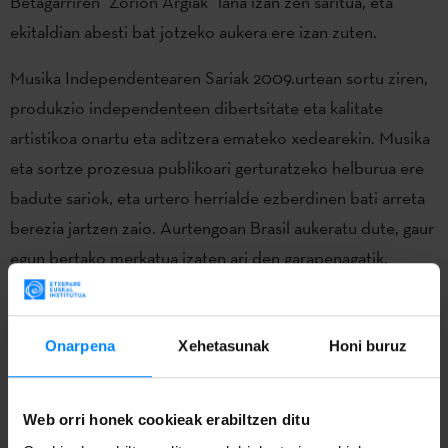
Betagarriren “Zorion Argiak” lana izan zen saritua, eta
ekitaldian abesti bat jotzeko aukera ere izan zuten.
Musika Independentearen Sariak 2009.urtean sortu ziren,
produkzio independenteen dibertsitate eta kalitate
artistikoa onartu eta aditzera emateko xedearekin. Musika
eta sortze prozesua publikoari gerturatzeko helburua ere
badute sariok, eta urtero herrialde ezberdinen bati arreta
berezia jartzen zaio. Aurtengoan Brasil aukeratu dute, gaur
egun bertako merkatua izaten ari den garapenagatik.
Apirilaren 27a da sarietarako proposamenak aurkezteko
azken eguna, eta parte hartzeko
euren webgune ofizialean
Onarpena
Xehetasunak
Honi buruz
eman behar da izena.
UFI
-k
Musika Independentearen Sariak
banatuko ditu
Web orri honek cookieak erabiltzen ditu
ekainean. Madrilen egiten den sari-banaketak
“Euskarazko