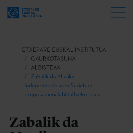
ETXEPARE EUSKAL INSTITUTUA
GAURKOTASUNA
ALBISTEAK
Zabalik da Musika
Independentearen Sarietara
proposamenak bidaltzeko epea
Zabalik da