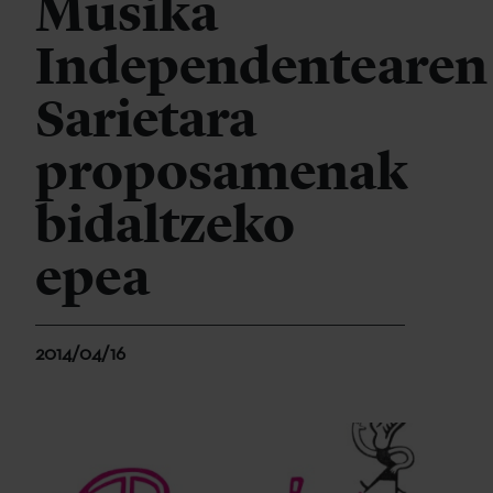
Musika
Independentearen
Sarietara
proposamenak
bidaltzeko
epea
2014/04/16