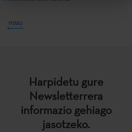
ITZULI
Harpidetu gure
Newsletterrera
informazio gehiago
jasotzeko.