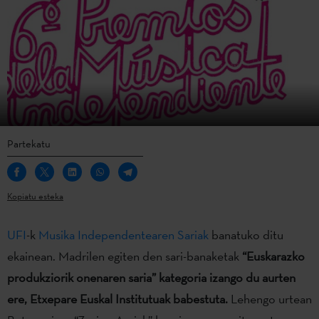
Partekatu
Kopiatu esteka
UFI
-k
Musika Independentearen Sariak
banatuko ditu
ekainean. Madrilen egiten den sari-banaketak
“Euskarazko
produkziorik onenaren saria” kategoria izango du aurten
ere, Etxepare Euskal Institutuak babestuta.
Lehengo urtean