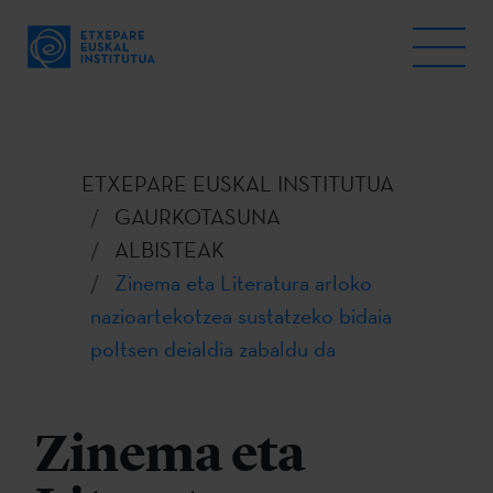
ETXEPARE EUSKAL INSTITUTUA
GAURKOTASUNA
ALBISTEAK
Zinema eta Literatura arloko
nazioartekotzea sustatzeko bidaia
poltsen deialdia zabaldu da
Zinema eta