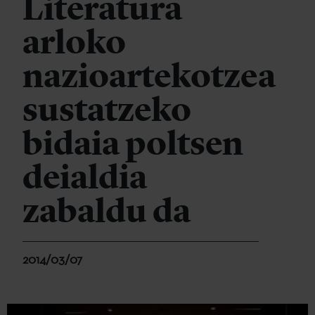
Literatura
arloko
nazioartekotzea
sustatzeko
bidaia poltsen
deialdia
zabaldu da
2014/03/07