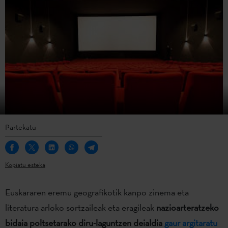
Partekatu
Kopiatu esteka
Euskararen eremu geografikotik kanpo zinema eta
literatura arloko sortzaileak eta eragileak
nazioarteratzeko
bidaia poltsetarako diru-laguntzen deialdia
gaur argitaratu