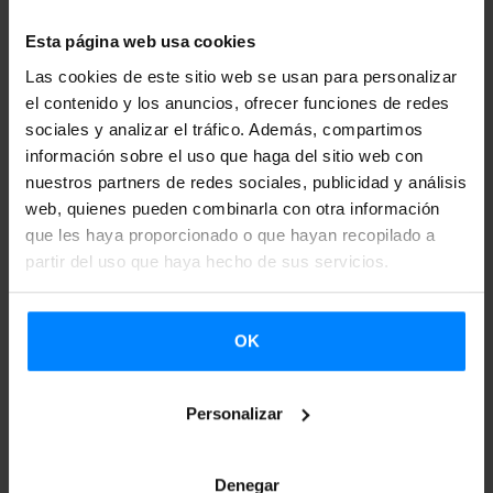
Esta página web usa cookies
Tras haber representado su obra Interbeing: Stories
Las cookies de este sitio web se usan para personalizar
from a current war todos los días del 1 al 25 de agosto
el contenido y los anuncios, ofrecer funciones de redes
en Edimburgo, la compañía vasca 2Theatre ha sido
sociales y analizar el tráfico. Además, compartimos
galardonada con el ...
información sobre el uso que haga del sitio web con
nuestros partners de redes sociales, publicidad y análisis
web, quienes pueden combinarla con otra información
que les haya proporcionado o que hayan recopilado a
partir del uso que haya hecho de sus servicios.
OK
Personalizar
Denegar