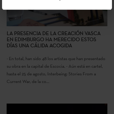
LA PRESENCIA DE LA CREACIÓN VASCA
EN EDIMBURGO HA MERECIDO ESTOS
DÍAS UNA CÁLIDA ACOGIDA
- En total, han sido 48 los artistas que han presentado
su obra en la capital de Escocia. - Aún está en cartel,
hasta el 25 de agosto, Interbeing: Stories From a
Current War, de la co...