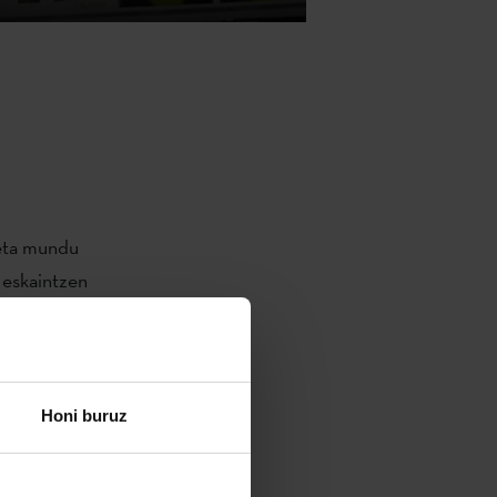
eta mundu
 eskaintzen
a).
 osoko
Honi buruz
tzen du,