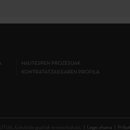
A
HAUTESPEN PROZESUAK
KONTRATATZAILEAREN PROFILA
A. Eskubide guztiak erreserbatuta.
Lege oharra
Priba