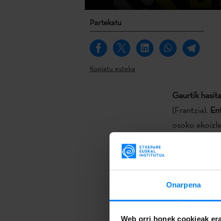
Partekatu
Kopiatu esteka
Gaurtik hasita
(Frantzia).
Ent
osoko ekoizle
du, eduki eta
Gaurtik hasita
Entretenimen
Onarpena
ekoizle, bana
eduki eta for
Web orri honek cookieak era