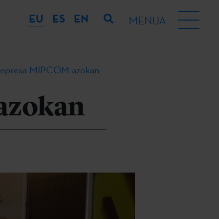
EU
ES
EN
MENUA
 enpresa MIPCOM azokan
 azokan