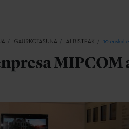
UA
GAURKOTASUNA
ALBISTEAK
10 euskal
 enpresa MIPCOM