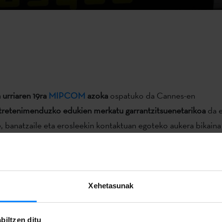
 urriaren 19ra
MIPCOM
azoka
ospatuko da Cannes-en
retenimenduzko edukien merkatu garrantzitsuenetarikoa
da 
, banatzaile eta erosleekin kontaktuan egoteko aukera bikaina
 formatuen nazioartekotzea ahalbidetuz.
 urriaren 19ra
MIPCOM
azoka
ospatuko da Cannes-en (Frantzi
duzko edukien merkatu garrantzitsuenetarikoa
da eta mundu
Xehetasunak
tzaile eta erosleekin kontaktuan egoteko aukera bikaina eskain
matuen nazioartekotzea ahalbidetuz.
biltzen ditu