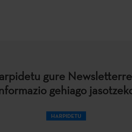
arpidetu gure Newsletterre
informazio gehiago jasotzeko
HARPIDETU