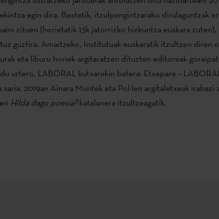
ekintza egin dira. Bestetik, itzulpengintzarako dirulaguntzak e
skaini zituen (horietatik 13k jatorrizko hizkuntza euskara zuten)
uz guztira. Amaitzeko, Institutuak euskaratik itzultzen diren o
eurak eta liburu horiek argitaratzen dituzten editoreak goraipa
 du urtero, LABORAL kutxarekin batera: Etxepare – LABORA
 saria. 2019an Ainara Muntek eta Pol·len argitaletxeak irabazi 
ren
Hilda dago poesia?
katalanera itzultzeagatik.