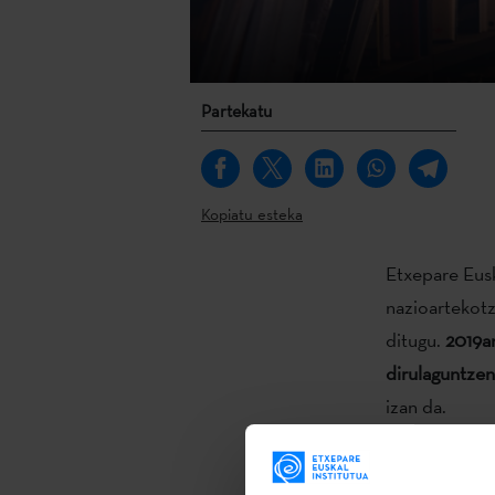
Partekatu
Kopiatu esteka
Etxepare Euska
nazioartekotz
ditugu.
2019a
dirulaguntzen
izan da.
Euskal litera
euskal idazle