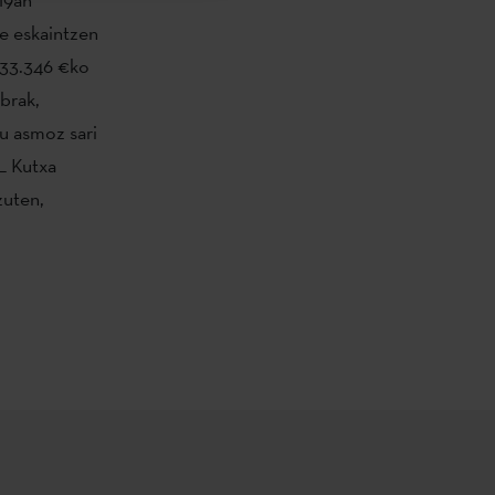
re eskaintzen
, 33.346 €ko
brak,
tu asmoz sari
L Kutxa
zuten,