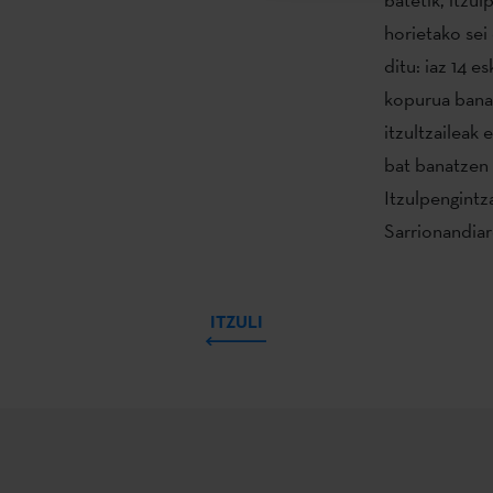
horietako sei 
ditu: iaz 14 e
kopurua banat
itzultzaileak 
bat banatzen
Itzulpengintza
Sarrionandia
ITZULI