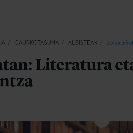
UA
GAURKOTASUNA
ALBISTEAK
2019a zifra
atan: Literatura et
intza