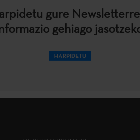
arpidetu gure Newsletterre
informazio gehiago jasotzeko
HARPIDETU