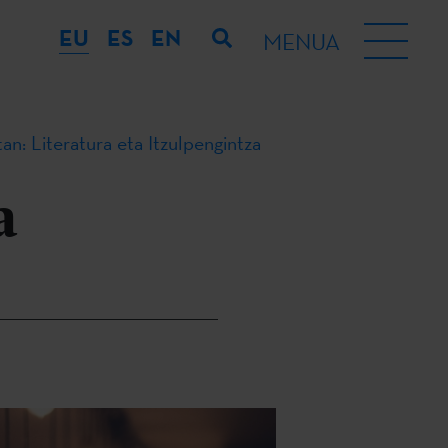
EU
ES
EN
MENUA
tan: Literatura eta Itzulpengintza
a