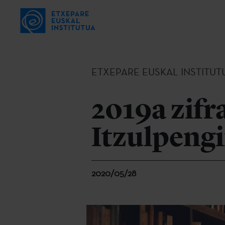
ETXEPARE EUSKAL INSTITUT
2019a zifr
Itzulpeng
2020/05/28