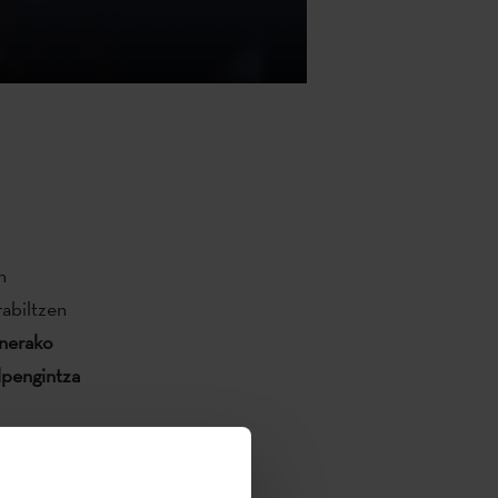
n
rabiltzen
unerako
ulpengintza
tzera emateko,
o. Helburu