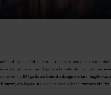
l Institutuan, urtetik urtera euskal sormena eta arte dizipline
ea sustatzen jarraitzen dugu; eta horretarako hainbat tresna e
n
, esaterako,
832 jarduera babestu ditugu orotara mugikortas
 bitartez
, eta lagundutako diziplinetako bat
Literatura eta Itz
turaren sorkuntza oparoa eta heterogeneoa da, eta hori ezagu
en eta hauen lanen zabalkundea sustatzen du Institutuak urter