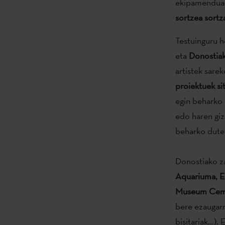
ekipamenduar
sortzea sortz
Testuinguru h
eta
Donostiak
artistek sare
proiektuek sit
egin beharko 
edo haren giz
beharko dute
Donostiako z
Aquariuma, E
Museum Cem
bere ezaugarri
bisitariak...)