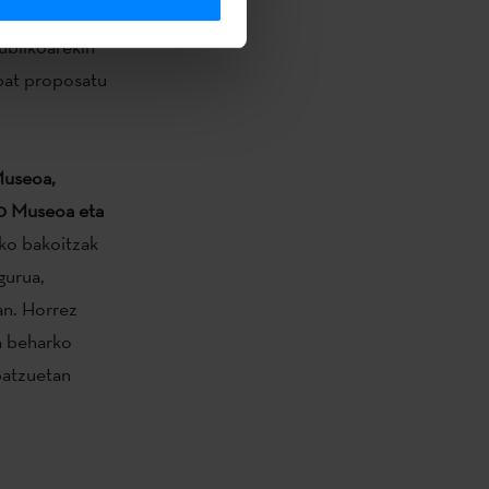
en museoan
publikoarekin
 bat proposatu
Museoa,
00 Museoa eta
ako bakoitzak
gurua,
uan. Horrez
n beharko
batzuetan