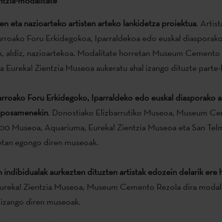
ntzia-modalitate
ten eta nazioarteko artisten arteko lankidetza proiektua
. Artis
rroako Foru Erkidegokoa, Iparraldekoa edo euskal diasporako
k, aldiz, nazioartekoa. Modalitate horretan Museum Cemento 
 Eureka! Zientzia Museoa aukeratu ahal izango dituzte parte-h
rroako Foru Erkidegoko, Iparraldeko edo euskal diasporako ar
oposamenekin
. Donostiako Elizbarrutiko Museoa, Museum C
 100 Museoa, Aquariuma, Eureka! Zientzia Museoa eta San Te
retan egongo diren museoak.
ndibidualak aurkezten dituzten artistak edozein delarik ere h
ureka! Zientzia Museoa, Museum Cemento Rezola dira modali
 izango diren museoak.