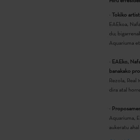
Hiru erreside
-
Tokiko artis
EAEkoa, Nafa
du; bigarrena
Aquariuma eta
-
EAEko, Nafa
banakako pr
Rezola, Real
dira atal hor
-
Proposamen i
Aquariuma, E
aukeratu ahal