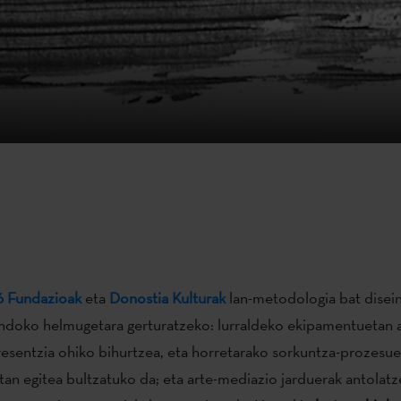
6 Fundazioak
eta
Donostia Kulturak
lan-metodologia bat disei
ndoko helmugetara gerturatzeko: lurraldeko ekipamentuetan a
resentzia ohiko bihurtzea, eta horretarako sorkuntza-prozesue
tan egitea bultzatuko da; eta arte-mediazio jarduerak antolatz