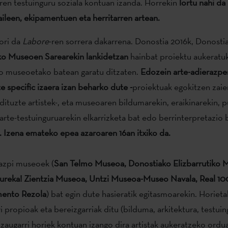
en testuinguru soziala kontuan izanda. Horrekin
lortu nahi da
aileen, ekipamentuen eta herritarren artean.
ori da
Labore
-ren sorrera dakarrena. Donostia 2016k, Donostia
o Museoen Sarearekin lankidetzan
hainbat proiektu aukeratuk
ko museoetako batean garatu ditzaten.
Edozein arte-adierazp
e specific izaera izan beharko dute -
proiektuak egokitzen zai
dituzte artistek-, eta museoaren bildumarekin, eraikinarekin, 
arte-testuinguruarekin elkarrizketa bat edo berrinterpretazio
. Izena emateko epea azaroaren 16an itxiko da.
azpi museoek (
San Telmo Museoa, Donostiako Elizbarrutiko 
ureka! Zientzia Museoa, Untzi Museoa-Museo Navala, Real 1
ento Rezola
) bat egin dute hasieratik egitasmoarekin. Horiet
 propioak eta bereizgarriak ditu (bilduma, arkitektura, testuin
. Ezaugarri horiek kontuan izango dira artistak aukeratzeko ord