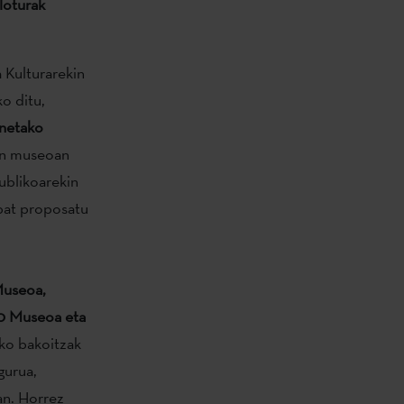
 loturak
 Kulturarekin
o ditu,
enetako
en museoan
publikoarekin
 bat proposatu
Museoa,
00 Museoa eta
ako bakoitzak
gurua,
uan. Horrez