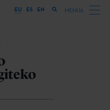
EU
ES
EN
MENUA
a
o
giteko