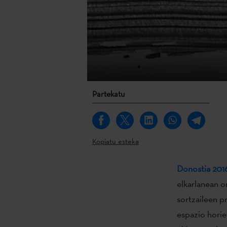
Partekatu
Kopiatu esteka
Donostia 201
elkarlanean o
sortzaileen p
espazio horie