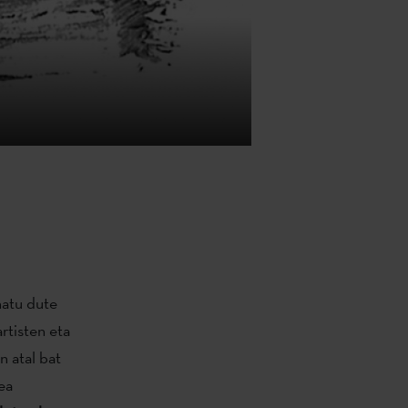
natu dute
rtisten eta
n atal bat
ea