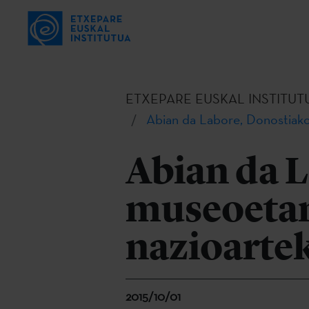
ETXEPARE EUSKAL INSTITUT
Abian da Labore, Donostiako
Abian da 
museoetan
nazioartek
2015/10/01