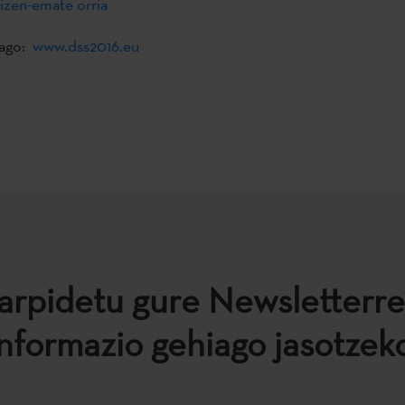
 izen-emate orria
iago:
www.dss2016.eu
arpidetu gure Newsletterre
informazio gehiago jasotzeko