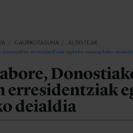
UA
GAURKOTASUNA
ALBISTEAK
 museoetan erresidentziak egiteko nazioarteko deialdi
Labore, Donostiak
 erresidentziak e
o deialdia