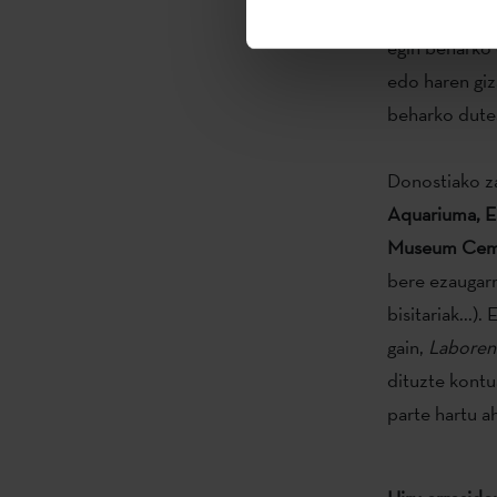
proiektuek sit
egin beharko 
edo haren giz
beharko dute
Donostiako z
Aquariuma, E
Museum Cem
bere ezaugarri
bisitariak...)
gain,
Laboren
dituzte kontu
parte hartu a