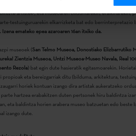
e specific izaera izan beharko dute -
proiektuak egokitzen zai
dituzte artistek-, eta museoaren bildumarekin, eraikinarekin, 
arte-testuinguruarekin elkarrizketa bat edo berrinterpretazio
. Izena emateko epea azaroaren 16an itxiko da.
azpi museoek (
San Telmo Museoa, Donostiako Elizbarrutiko 
ureka! Zientzia Museoa, Untzi Museoa-Museo Navala, Real 1
ento Rezola
) bat egin dute hasieratik egitasmoarekin. Horiet
 propioak eta bereizgarriak ditu (bilduma, arkitektura, testuin
. Ezaugarri horiek kontuan izango dira artistak aukeratzeko ord
parte hartzea erabakitzen duten pertsonek hiru baldintza iza
an, eta baldintza horien arabera museo batzuetan edo beste 
hal izango dute.