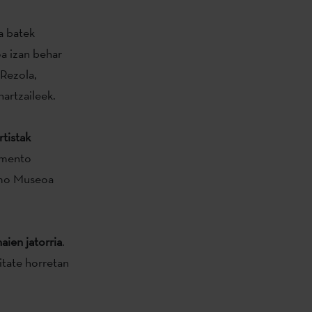
ta batek
a izan behar
Rezola,
artzaileek.
tistak
emento
lmo Museoa
aien jatorria
.
tate horretan