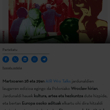
Partekatu
Kopiatu esteka
Martxoaren 28 eta 29an
AIR Wro Talks
jardunaldien
laugarren edizioa egingo da Poloniako
Wroclaw hirian
.
Jardunaldi hauek
kultura, artea eta hezkuntza
dute hizpide,
eta bertan
Europa osoko adituak
elkartu ohi dira hitzaldi