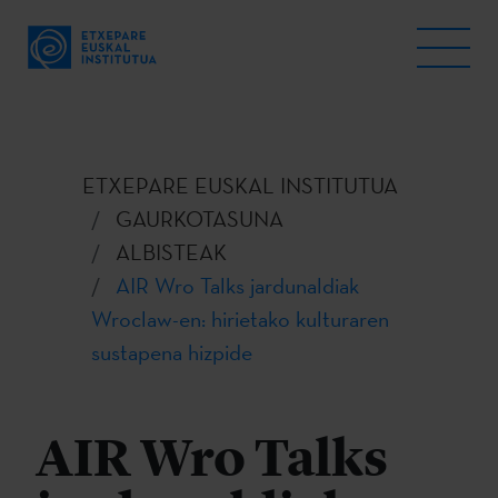
ETXEPARE EUSKAL INSTITUTUA
GAURKOTASUNA
ALBISTEAK
AIR Wro Talks jardunaldiak
Wroclaw-en: hirietako kulturaren
sustapena hizpide
AIR Wro Talks