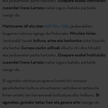
eta jardueretan parte hartzeko.
Etxepare euskal Institutuko
zuzendari Irene Larraza
mahai-inguru bateko partaide
izango da.
Martxoaren 28 eta 29an
AIR Wro Talks
jardunaldien
laugarren edizioa egingo da Poloniako
Wroclaw hirian
.
Jardunaldi hauek
kultura, artea eta hezkuntza
dute hizpide,
eta bertan
Europa osoko adituak
elkartu ohi dira hitzaldi
eta jardueretan parte hartzeko.
Etxepare euskal Institutuko
zuzendari Irene Larraza
mahai-inguru bateko partaide
izango da.
Bi eguneko ekintza-programa honek hiri europar
garaikideetan kultura eta artearen sarbidea erraztea eta
hirien arteko lan harremanak bultzatzea ditu helburu.
Bi
egunetan, goizeko 9etan hasi eta gauera arte
iraungo du