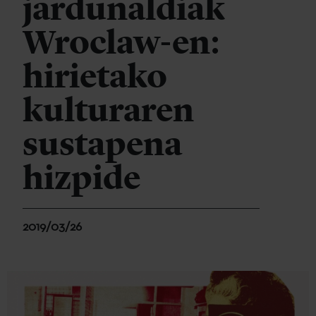
jardunaldiak
Wroclaw-en:
hirietako
kulturaren
sustapena
hizpide
2019/03/26