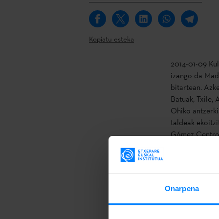
Kopiatu esteka
2014-01-09 Kul
izango da Madr
bitartean. Azk
Batuak, Txile, 
Ohiko antzerki
taldeak ekoitz
Gómez Centro Cu
munduko hainba
dute obra, krit
[youtube]ht
Ohiko antzerki
Onarpena
antzezlanak,
a
istorioa du ar