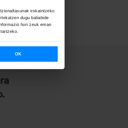
untzionaltasunak eskaintzeko
artekatzen dugu baliabide
 informazio hori zeuk eman
ztartzeko.
OK
ra
.