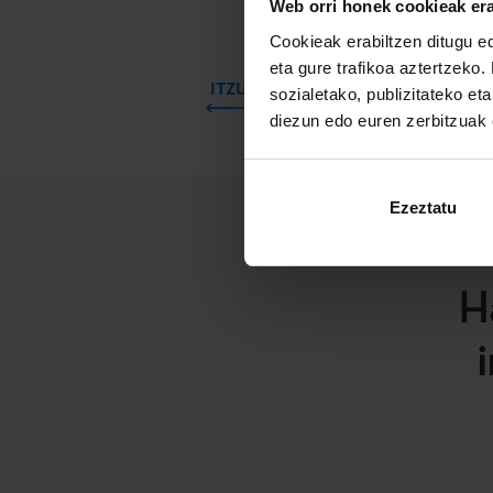
kulunka dabile
Web orri honek cookieak era
Cookieak erabiltzen ditugu ed
eta gure trafikoa aztertzeko.
ITZULI
sozialetako, publizitateko et
diezun edo euren zerbitzuak e
Ezeztatu
H