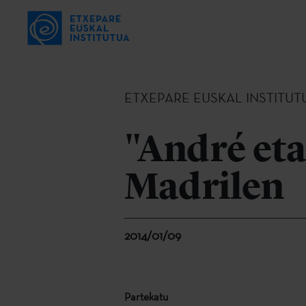
ETXEPARE EUSKAL INSTITUT
"André eta
Madrilen
2014/01/09
Partekatu