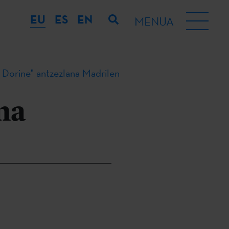
EU
ES
EN
MENUA
 Dorine" antzezlana Madrilen
na