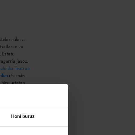
steko aukera
tsailaren 2a
, Estatu
ragarria jasoz.
ulunka Teatroa
ilen
(Fernán
 hiru urtetan
ina…) aurkeztu
iorik gabeko
Honi buruz
ko amodiozko
diaren artean