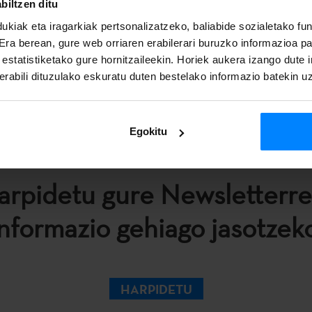
n antzezlana da Andre eta Dorine.
biltzen ditu
ukiak eta iragarkiak pertsonalizatzeko, baliabide sozialetako f
 Era berean, gure web orriaren erabilerari buruzko informazioa p
a estatistiketako gure hornitzaileekin. Horiek aukera izango dute
rabili dituzulako eskuratu duten bestelako informazio batekin u
Egokitu
arpidetu gure Newsletterre
informazio gehiago jasotzeko
HARPIDETU