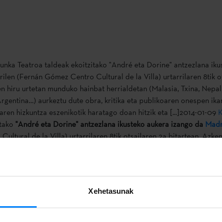
unka Teatroa taldeak ekoitzitako "André eta Dorine" antzezlana iku
ilen (Fernán Gómez Centro Cultural de la Villa) urtarrilaren 8tik o
en hiru urtetan munduko hainbat herrialdetan (Malasia, Txina, Nepal
Argentina…) aurkeztu dute obra, kritika eta publikoaren onespen ika
aren hizkuntza eszenikotik haratago doan hitzik eta [...]2014-01-09
K
itako
"André eta Dorine" antzezlana ikusteko aukera izango da
Madr
ltural de la Villa) urtarrilaren 8tik otsailaren 2a bitartean. Azken
t herrialdetan (Malasia, Txina, Nepal, Estatu Batuak, Txile, Argent
ika eta publikoaren onespen ikaragarria jasoz.
tp://www.youtube.com/watch?v=a8vqZYVH0gU[/youtube]
aren hizkuntza eszenikotik haratago doan
hitzik eta aurpegi espres
Xehetasunak
lzheimerra duen adineko emakume baten eta bere senarraren arte
datz. Sentimentuen hizkuntza unibertsalaz baliatuz, drama eta kome