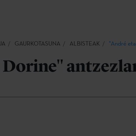
UA
GAURKOTASUNA
ALBISTEAK
"André eta
 Dorine" antzezla