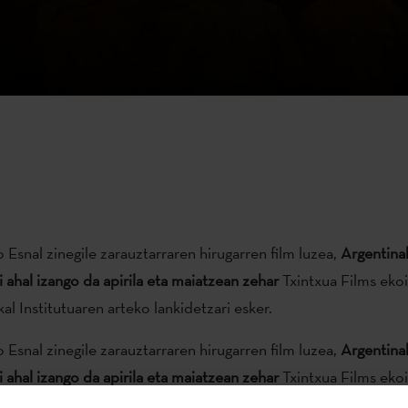
o Esnal zinegile zarauztarraren hirugarren film luzea,
Argentina
si ahal izango da apirila eta maiatzean zehar
Txintxua Films ekoi
al Institutuaren arteko lankidetzari esker.
o Esnal zinegile zarauztarraren hirugarren film luzea,
Argentina
si ahal izango da apirila eta maiatzean zehar
Txintxua Films ekoi
al Institutuaren arteko lankidetzari esker.