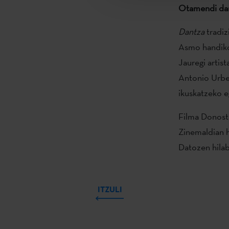
Otamendi dant
Dantza
tradiz
Asmo handiko
Jauregi artis
Antonio Urbel
ikuskatzeko e
Filma Donosti
Zinemaldian h
Datozen hilab
ITZULI