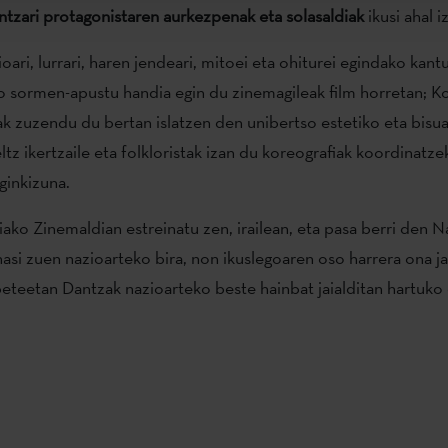
zari protagonistaren aurkezpenak eta solasaldiak
ikusi ahal i
ioari, lurrari, haren jendeari, mitoei eta ohiturei egindako kant
 sormen-apustu handia egin du zinemagileak film horretan; K
tak zuzendu du bertan islatzen den unibertso estetiko eta bisua
tz ikertzaile eta folkloristak izan du koreografiak koordinatze
ginkizuna.
ako Zinemaldian estreinatu zen, irailean, eta pasa berri den 
asi zuen nazioarteko bira, non ikuslegoaren oso harrera ona j
eteetan Dantzak nazioarteko beste hainbat jaialditan hartuko 