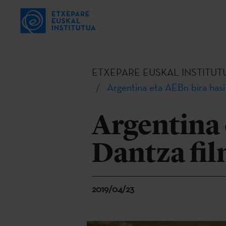
ETXEPARE EUSKAL INSTITUT
Argentina eta AEBn bira hasi
Argentina 
Dantza fi
2019/04/23