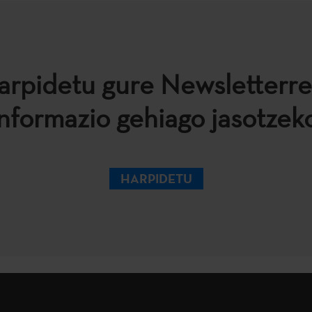
arpidetu gure Newsletterre
informazio gehiago jasotzeko
HARPIDETU