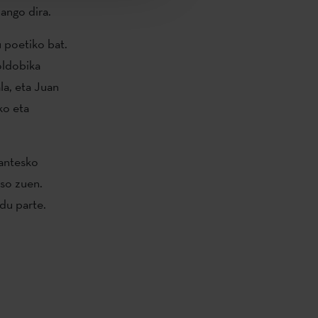
zango dira.
u poetiko bat.
oldobika
la, eta Juan
ko eta
Nantesko
aso zuen.
du parte.