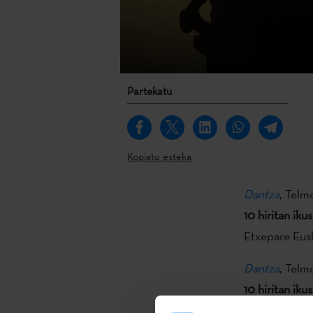
Partekatu
Kopiatu esteka
Dantza
, Telm
10 hiritan iku
Etxepare Eusk
Dantza
, Telm
10 hiritan iku
Etxepare Eusk