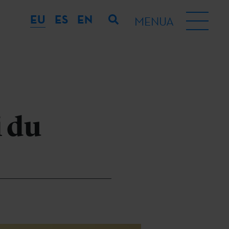
EU
ES
EN
MENUA
i du