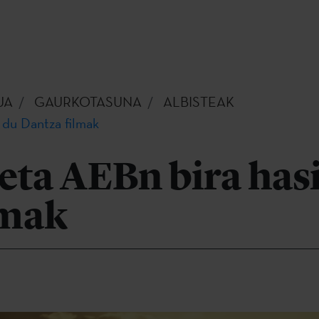
UA
GAURKOTASUNA
ALBISTEAK
 du Dantza filmak
eta AEBn bira has
lmak