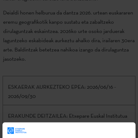
Deialdi honen helburua da dantza 2026. urtean euskararen
eremu geografikotik kanpo sustatu eta zabaltzeko
dirulaguntzak eskaintzea. 2026ko urte osoko jarduerak
laguntzeko eskabideak aurkeztu ahalko dira, irailaren 30era
arte. Baldintzak betetzea nahikoa izango da dirulaguntza
jasotzeko.
ESKAERAK AURKEZTEKO EPEA:
2026/06/16 -
2026/09/30
ERAKUNDE DEITZAILEA:
Etxepare Euskal Institutua
ZUZKIDURA:
90.000€