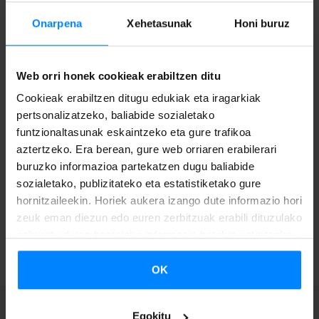
Onarpena
Xehetasunak
Honi buruz
KONTAKTUA:
Alex Aginagalde Lopez |
a-
aginagaldelopez@etxepare.eus
| +34 943 023 406
Web orri honek cookieak erabiltzen ditu
Cookieak erabiltzen ditugu edukiak eta iragarkiak
Informazio osoa eta izen ematea
Eusko
pertsonalizatzeko, baliabide sozialetako
Jaurlaritzaren
Egoitza Elektr
o
nikoan
.
funtzionaltasunak eskaintzeko eta gure trafikoa
aztertzeko. Era berean, gure web orriaren erabilerari
buruzko informazioa partekatzen dugu baliabide
sozialetako, publizitateko eta estatistiketako gure
hornitzaileekin. Horiek aukera izango dute informazio hori
zeuk eman diezun edo euren zerbitzuak erabili dituzulako
ITZULI
eskuratu duten bestelako informazio batekin uztartzeko.
OK
Egokitu