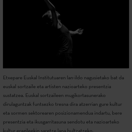
Etxepare Euskal Institutuaren lan-ildo nagusietako bat da
euskal sortzaile eta artisten nazioarteko presentzia
sustatzea. Euskal sortzaileen mugikortasunerako
dirulaguntzak funtsezko tresna dira atzerrian gure kultur
eta sormen sektorearen posizionamendua indartu, bere
presentzia eta ikusgarritasuna sendotu eta nazioarteko
kultur eragileekin saretze lana bultzatzeko.