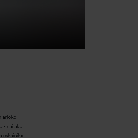
 arloko
goi-mailako
a eskainiko