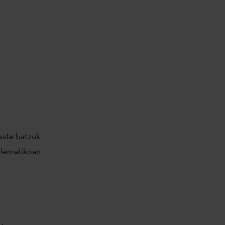
este batzuk
elematikoan