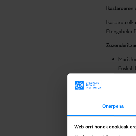
Ikastaroaren 
Ikastaroa elk
Etengabeko Pr
Zuzendaritza:
Mari Jos
Euskal I
Garbiñe
Hedatze
Helburuak
Onarpena
Lanerako
ezagutu
Web orri honek cookieak era
Euskara