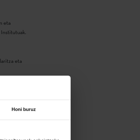
n eta
Institutuak.
aritza eta
zeko eta
Honi buruz
za gisa
tan edo/eta