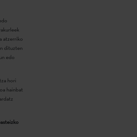
 edo
rakurleek
a atzerriko
in dituzten
dun edo
tza hori
oa hainbat
ardatz
asteizko