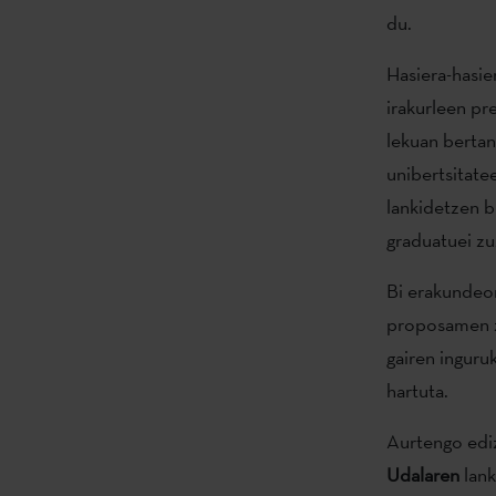
du.
Hasiera-hasier
irakurleen pr
lekuan bertan
unibertsitate
lankidetzen b
graduatuei z
Bi erakundeon
proposamen ze
gairen inguru
hartuta.
Aurtengo edi
Udalaren
lank