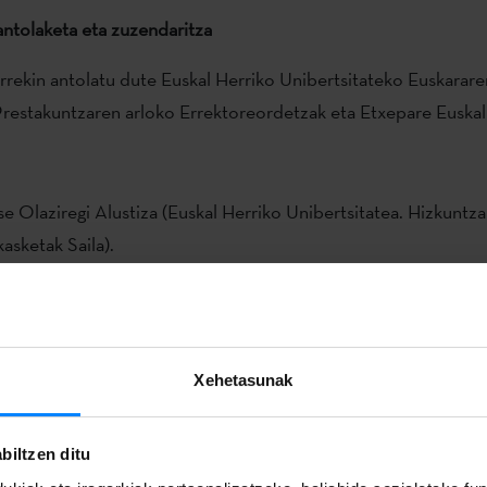
antolaketa eta zuzendaritza
arrekin antolatu dute Euskal Herriko Unibertsitateko Euskarare
estakuntzaren arloko Errektoreordetzak eta Etxepare Euskal 
e Olaziregi Alustiza (Euskal Herriko Unibertsitatea. Hizkuntzal
kasketak Saila).
 Iztueta Goizueta (Etxepare Euskal Institutuko Euskara Sustat
ko zuzendaria).
Xehetasunak
 estrategia eraginkorra proposatzea euskara atzerriko hizkunt
 eta eskuratzearen inguruan.
biltzen ditu
ren berezitasunak eta espezifikotasuna testuinguru elebakarre