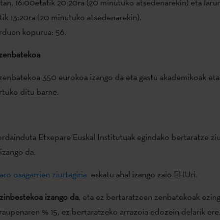
tan, 16:00etatik 20:20ra (20 minutuko atsedenarekin) eta laru
ik 13:20ra (20 minutuko atsedenarekin).
orduen kopurua: 56.
 zenbatekoa
zenbatekoa 350 eurokoa izango da eta gastu akademikoak eta
rtuko ditu barne.
rdainduta Etxepare Euskal Institutuak egindako bertaratze ziu
 izango da.
aro osagarrien ziurtagiria
eskatu ahal izango zaio EHUri.
zinbestekoa izango da
, eta ez bertaratzeen zenbatekoak ezing
iraupenaren % 15, ez bertaratzeko arrazoia edozein delarik ere