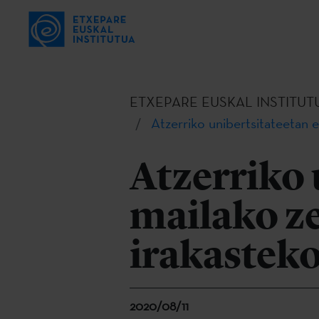
ETXEPARE EUSKAL INSTITUT
Atzerriko unibertsitateetan 
Atzerriko 
mailako z
irakasteko
2020/08/11