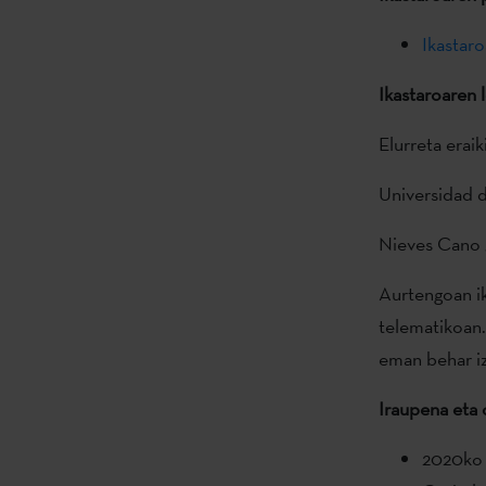
Ikastar
Ikastaroaren 
Elurreta eraik
Universidad d
Nieves Cano
Aurtengoan i
telematikoan.
eman behar iza
Iraupena eta 
2020ko u