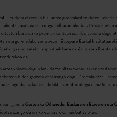
atik, euskara atzerriko hizkuntza gisa irakasten duten irakasle
estakuntza osatzea izan dugu helburuetako bat. Prestakuntza i
 dituzten berariazko premiak kontuan izanik diseinatu dugu et
etan eta goi-mailako zentroetan, Etxepare Euskal Institutuarek
idetik, gisa horretako lanpostuak bete nahi dituzten lizentzia
uzendutakoa da.
 artean sinatu dugun lankidetza-hitzarmenari esker prestakun
hatzen bidez gauzatu ahal izango dugu. Prestakuntza ikastar
koa izango da, hizkuntza, didaktika, metodologia nahiz kultura 
zioan gainera
Gasteizko Oihaneder Euskararen Etxearen eta G
idetza izango da urriko eta azaroko hainbat saiotan.