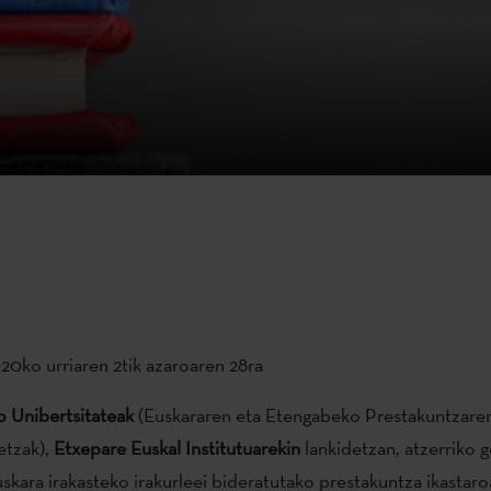
20ko urriaren 2tik azaroaren 28ra
o Unibertsitateak
(Euskararen eta Etengabeko Prestakuntzaren
etzak),
Etxepare Euskal Institutuarekin
lankidetzan, atzerriko 
skara irakasteko irakurleei bideratutako prestakuntza ikastaro