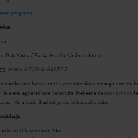
oaren programa
lekua
ina
el País Vasco / Euskal Herriko Unibertsitatea
 33, 01006 VITORIA-GASTEIZ
kastaroko saio batzuk modu presentzialean emango dira eta b
 Hala ere, egoerak hala behartuta, litekeena da osorik modu t
tea. Hala bada, ikasleei garaiz jakinaraziko zaie.
ordutegia
rriaren 2tik azaroaren 28ra.