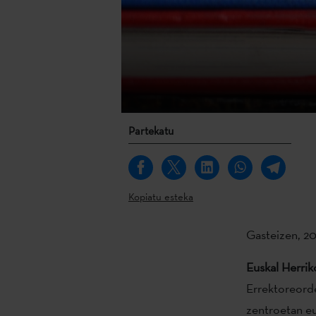
Partekatu
Kopiatu esteka
Gasteizen, 20
Euskal Herrik
Errektoreord
zentroetan eu