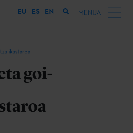
EU
ES
EN
MENUA
tza ikastaroa
eta goi-
staroa