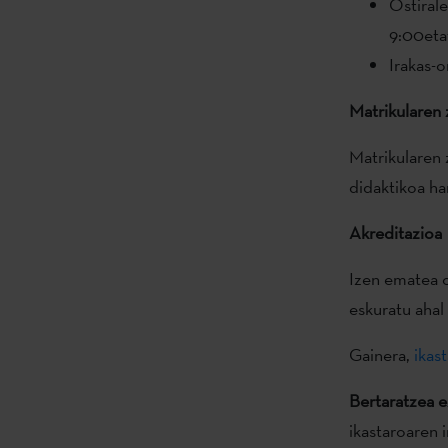
Ostirale
9:00etat
Irakas-
Matrikularen
Matrikularen 
didaktikoa ha
Akreditazioa
Izen ematea o
eskuratu ahal
Gainera,
ikast
Bertaratzea e
ikastaroaren 