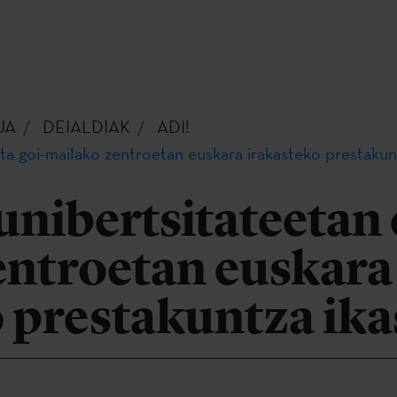
UA
DEIALDIAK
ADI!
eta goi-mailako zentroetan euskara irakasteko prestakun
unibertsitateetan 
entroetan euskara
 prestakuntza ika