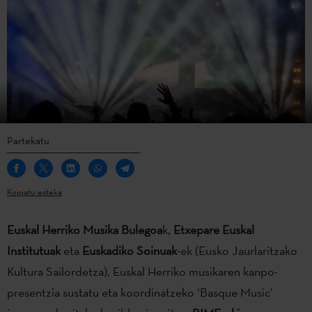
Partekatu
Kopiatu esteka
Euskal Herriko Musika Bulegoa
k,
Etxepare Euskal
Institutuak
eta
Euskadiko Soinuak
-ek (Eusko Jaurlaritzako
Kultura Sailordetza), Euskal Herriko musikaren kanpo-
presentzia sustatu eta koordinatzeko ‘Basque Music’