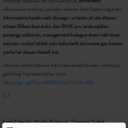
izenpean hasitako lan ildoa jarraituz
, BIMErekin
elkarlanean martxan jarritako ekimen berri baten inguruko
informazioa luzatu nahi dizuegu
;
urriaren 26 eta 28aren
artean Bilbon burutuko den BIME pro jardunaldien
aurtengo edizioan, management bulegoa duen nahi duen
edozein euskal taldek edo bakarlarik showcase gau batean
parte har dezan deialdi bat.
Interesa duten taldeek edo bakarlariek honako inskripzio
galdetegi hau bete behar dute:
https://goo.gl/forms/6fRYuQ3oCXJvhxdB2
(...)
Euskal Herriko Musika Bulegoa
k,
Etxepare Euskal