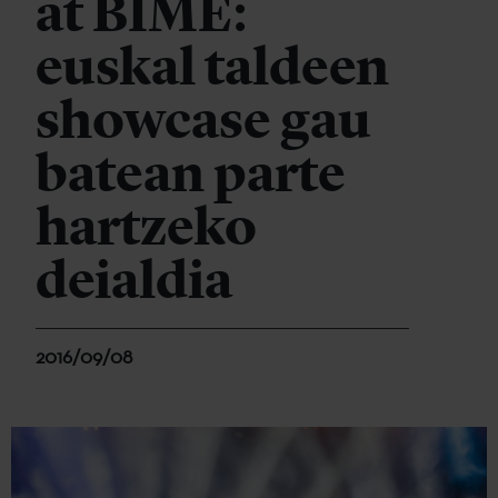
at BIME:
euskal taldeen
showcase gau
batean parte
hartzeko
deialdia
2016/09/08