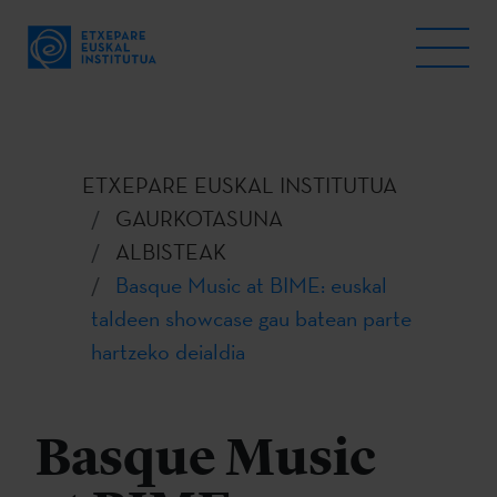
ETXEPARE EUSKAL INSTITUTUA
GAURKOTASUNA
ALBISTEAK
Basque Music at BIME: euskal
taldeen showcase gau batean parte
hartzeko deialdia
Basque Music