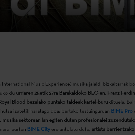
 International Music Experience) musika jaialdi bizkaitarrak b
tuko du
urriaren 25etik 27ra Barakaldoko BEC-en
,
Franz Ferdi
oyal Blood bezalako puntako taldeak kartel-buru
dituela. Ba
i hutsa izatetik haratago doa; bertako testuinguruan
BIME Pro
a,
musika sektorean lan egiten duten profesionalei zuzendutak
inera, aurten
BIME City
ere antolatu dute,
artista berrientzako