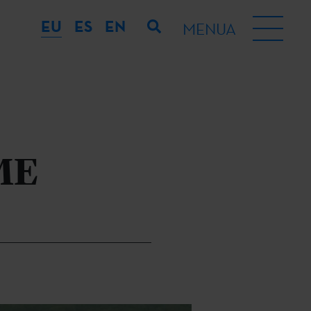
EU
ES
EN
MENUA
ME