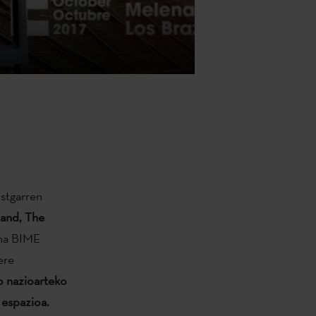
ostgarren
nand, The
ina BIME
ere
o nazioarteko
 espazioa.