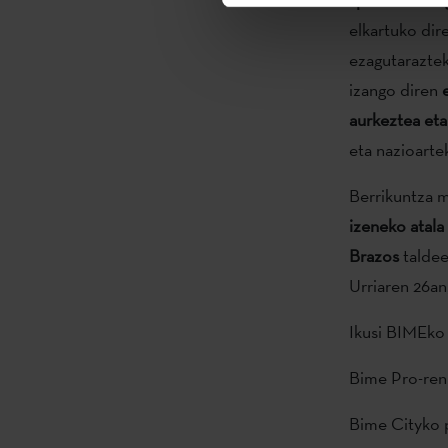
elkartuko dir
ezagutaraztek
izango diren
aurkeztea eta
eta nazioarte
Berrikuntza 
izeneko atala
Brazos
taldee
Urriaren 26an
Ikusi BIMEk
Bime Pro-ren
Bime Cityko