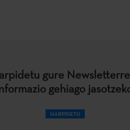
arpidetu gure Newsletterre
informazio gehiago jasotzeko
HARPIDETU