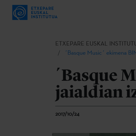
ETXEPARE EUSKAL INSTITUT
´Basque Music´ ekimena BIME
´Basque M
jaialdian 
2017/10/24