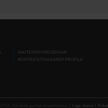
A
HAUTESPEN PROZESUAK
KONTRATATZAILEAREN PROFILA
A. Eskubide guztiak erreserbatuta.
Lege oharra
Priba