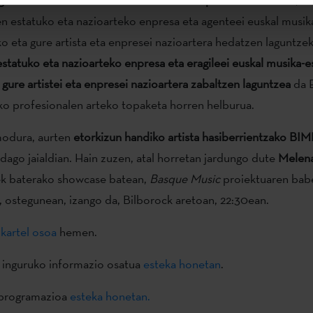
en estatuko eta nazioarteko enpresa eta agenteei euskal musik
o eta gure artista eta enpresei nazioartera hedatzen laguntz
estatuko eta nazioarteko enpresa eta eragileei euskal musika-e
 gure artistei eta enpresei nazioartera zabaltzen laguntzea
da E
ko profesionalen arteko topaketa horren helburua.
modura, aurten
etorkizun handiko artista hasiberrientzako BIM
dago jaialdian. Hain zuzen, atal horretan jardungo dute
Melena
k baterako showcase batean,
Basque Music
proiektuaren bab
, ostegunean, izango da, Bilborock aretoan, 22:30ean.
o
kartel osoa
hemen.
 inguruko informazio osatua
esteka honetan
.
 programazioa
esteka honetan.