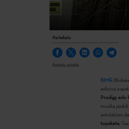
Partekatu
Kopiatu esteka
BIME
(Bizkaia
edizioa ospa
Prodigy edo R
musika jaiald
antolatzen d
topaketa
. Ga