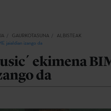
UA
GAURKOTASUNA
ALBISTEAK
 jaialdian izango da
usic´ ekimena BI
izango da