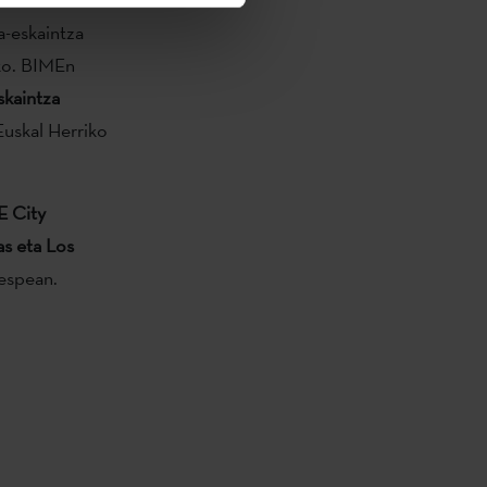
a-eskaintza
eko. BIMEn
skaintza
uskal Herriko
E City
s eta Los
espean.