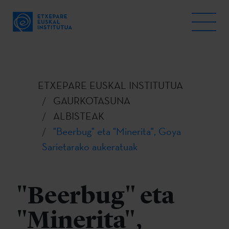
ETXEPARE EUSKAL INSTITUTUA
GAURKOTASUNA
ALBISTEAK
"Beerbug" eta "Minerita", Goya
Sarietarako aukeratuak
"Beerbug" eta
"Minerita",