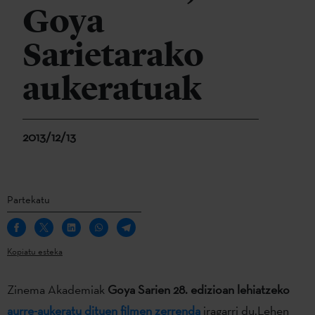
Goya
Sarietarako
aukeratuak
2013/12/13
Partekatu
Kopiatu esteka
Zinema Akademiak
Goya Sarien 28. edizioan lehiatzeko
aurre-aukeratu dituen filmen zerrenda
iragarri du.Lehen