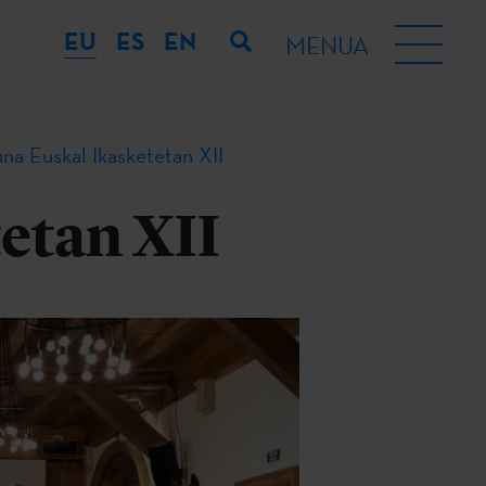
EU
ES
EN
MENUA
una Euskal Ikasketetan XII
etan XII