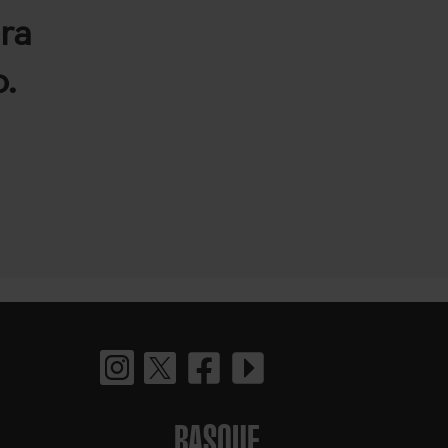
ra
.
BASQUE.