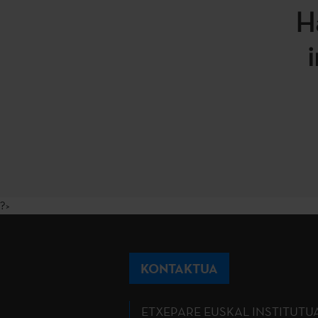
H
?>
KONTAKTUA
ETXEPARE EUSKAL INSTITUTU