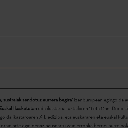
, sustraiak sendotuz aurrera begira’
izenburupean egingo da a
Euskal Ikasketetan
uda ikastaroa, uztailaren 11 eta 12an. Donos
go da ikastaroaren XII. edizioa, eta euskararen eta euskal kult
 orain arte egin denaz hausnartu zein erronka berriei aurre nol