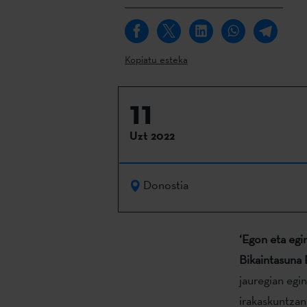
Kopiatu esteka
11
Uzt 2022
Donostia
‘Egon eta egin
Bikaintasuna 
jauregian egin
irakaskuntzan