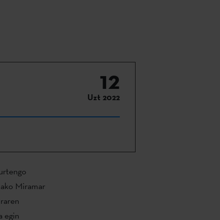
12
Uzt 2022
urtengo
tiako Miramar
uraren
a egin