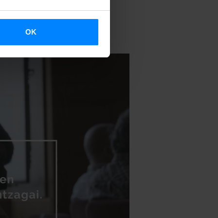
atetan, eta
, 9 katedra ere
OK