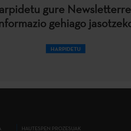
arpidetu gure Newsletterre
informazio gehiago jasotzeko
HARPIDETU
A
HAUTESPEN PROZESUAK