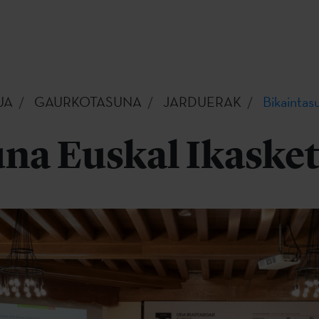
UA
GAURKOTASUNA
JARDUERAK
Bikaintas
na Euskal Ikasket