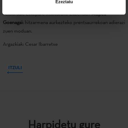
Ezeztatu
erakusleiho garrantzitsuan aurkeztea dira hitzarmen honen
helburuak, Etxepare Institutuko Zuzendari
Aizpea
Goenaga
k hitzarmena aurkezteko prentsaurrekoan adierazi
zuen moduan.
Argazkiak: Cesar Ibarretxe
ITZULI
Harpidetu gure