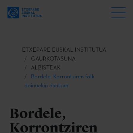
ETXEPARE EUSKAL INSTITUTUA
GAURKOTASUNA
ALBISTEAK
Bordele, Korrontziren folk
doinuekin dantzan
Bordele,
Korrontziren