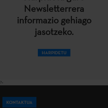
Newsletterrera
informazio gehiago
jasotzeko.
HARPIDETU
?>
KONTAKTUA