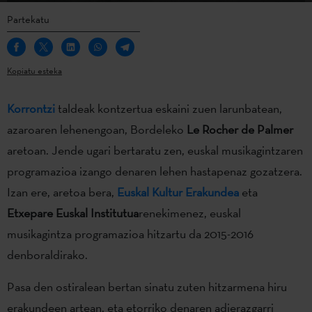
Partekatu
Kopiatu esteka
Korrontzi
taldeak kontzertua eskaini zuen larunbatean,
azaroaren lehenengoan, Bordeleko
Le Rocher de Palmer
aretoan. Jende ugari bertaratu zen, euskal musikagintzaren
programazioa izango denaren lehen hastapenaz gozatzera.
Izan ere, aretoa bera,
Euskal Kultur Erakundea
eta
Etxepare Euskal Institutua
renekimenez, euskal
musikagintza programazioa hitzartu da 2015-2016
denboraldirako.
Pasa den ostiralean bertan sinatu zuten hitzarmena hiru
erakundeen artean, eta etorriko denaren adierazgarri