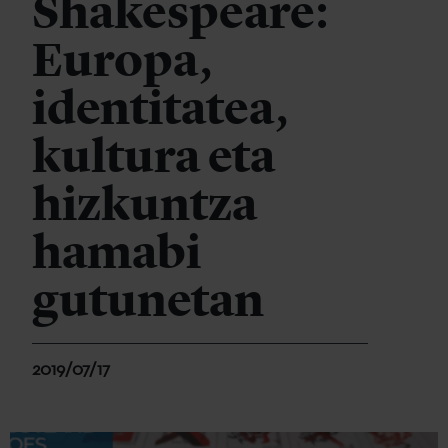
Shakespeare:
Europa,
identitatea,
kultura eta
hizkuntza
hamabi
gutunetan
2019/07/17