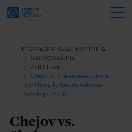
ETXEPARE EUSKAL INSTITUTUA
GAURKOTASUNA
ALBISTEAK
Chejov vs. Shakespeare: Europa,
identitatea, kultura eta hizkuntza
hamabi gutunetan
Chejov vs.