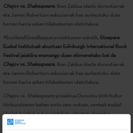
Chejov vs. Shakespeare
.
Iban Zaldua idazle donostiarrak
eta James Robertson eskoziarrak han aurkeztuko dute
horren harira azken hilabeteotan idatzitakoa.
#ScotlandGoesBasque
proiektuaren eskutik,
Etxepare
Euskal Institutuak abuztuan Edinburgh International Book
Festival jaialdira eramango duen ekimenetako bat da
Chejov vs. Shakespeare
.
Iban Zaldua idazle donostiarrak
eta James Robertson eskoziarrak han aurkeztuko dute
horren harira azken hilabeteotan idatzitakoa.
Chejov vs. Shakespeare
proiektua Donostia 2016 Kultur
Hiriburutzaren baitan sortu zen; orduan, zenbait euskal
idazlek hainbat gutun partekatu zituzten atzerritar
idazleekin egungo gaiak hizpide hartuta. Horri jarraipena
emanez,
#ScotlandGoesBasque
programazioaren baitan,