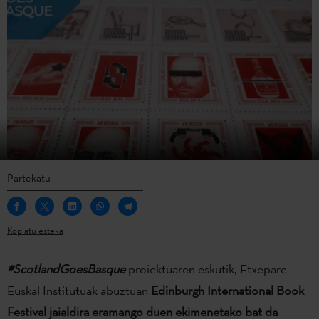
Partekatu
Kopiatu esteka
#ScotlandGoesBasque
proiektuaren eskutik, Etxepare
Euskal Institutuak abuztuan
Edinburgh International Book
Festival jaialdira eramango duen ekimenetako bat da