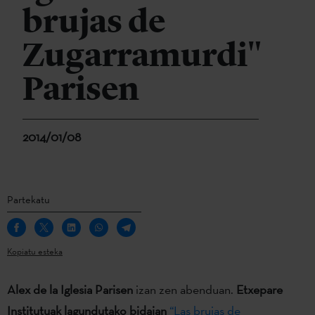
brujas de
Zugarramurdi"
Parisen
2014/01/08
Partekatu
Kopiatu esteka
Alex de la Iglesia Parisen
izan zen abenduan.
Etxepare
Institutuak lagundutako bidaian
“Las brujas de