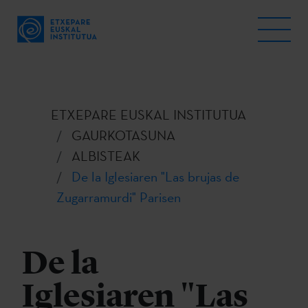
ETXEPARE EUSKAL INSTITUTUA
GAURKOTASUNA
ALBISTEAK
De la Iglesiaren "Las brujas de
Zugarramurdi" Parisen
De la
Iglesiaren "Las