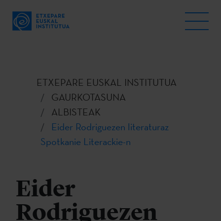
ETXEPARE EUSKAL INSTITUTUA
GAURKOTASUNA
ALBISTEAK
Eider Rodriguezen literaturaz
Spotkanie Literackie-n
Eider
Rodriguezen