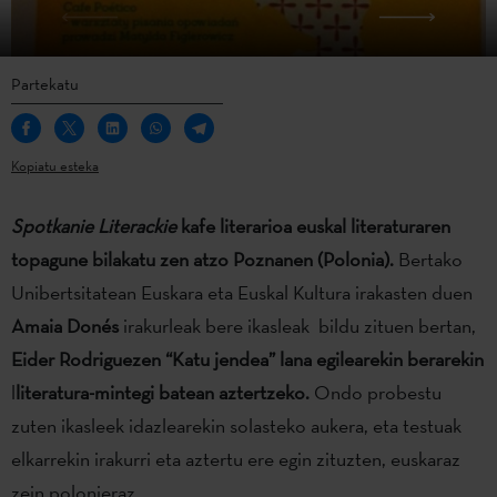
Partekatu
Kopiatu esteka
Spotkanie Literackie
kafe literarioa euskal literaturaren
topagune bilakatu zen atzo Poznanen
(Polonia).
Bertako
Unibertsitatean Euskara eta Euskal Kultura irakasten duen
Amaia Donés
irakurleak bere ikasleak bildu zituen bertan,
Eider Rodriguezen “Katu jendea” lana egilearekin berarekin
l
literatura-mintegi batean aztertzeko.
Ondo probestu
zuten ikasleek idazlearekin solasteko aukera, eta testuak
elkarrekin irakurri eta aztertu ere egin zituzten, euskaraz
zein polonieraz.