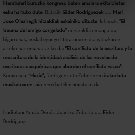
literaturari buruzko kongresu baten amaiera ekitaldietan
esku hartuko dute
. Batetik,
Eider
Rodriguezek
eta
Mari
Jose Olaziregik
hitzaldiak eskainiko dituzte
: lehenak,
“
El
trauma del amigo congelado
” mintzaldia emango du;
bigarrenak, euskal egungo literaturaren eta gatazkaren
arteko harremanaz ariko da:
"El conflicto de la escritura y la
reescritura de la identidad: análisis de las novelas de
escritoras eusquéricas que abordan el conflicto vasco".
Kongresua “
Hazia”,
Rodriguez eta Zeberioren
irakurketa
musikatuaren
saio berri batekin amaituko da.
Irudietan: Amaia Donés, Juantxo Zeberio eta Eider
Rodriguez.