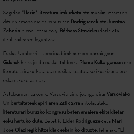
Segidan
“Hazia” literatura-irakurketa eta musika
uztartzen
dituen emanaldia eskaini zuten
Rodriguezek eta Juantxo
Zeberio
piano-jotzaileak
,
Bárbara Stawicka
idazle eta
itzultzailearen laguntzaz.
Euskal Udaberri Literarioa birak aurrera darrai: gaur
Gdansk
hirira jo du euskal taldeak,
Plama Kulturgunean
ere
literatura irakurketa eta musikaz osatutako ikuskizuna ere
eskaintzeko asmoz.
Asteburuan, azkenik, Varsoviaraino joango dira:
Varsoviako
Unibertsitateak apirilaren 24tik 27ra
antolatutako
literaturari buruzko kongresu baten amaiera ekitaldietan
esku hartuko dute
. Batetik,
Eider
Rodriguezek
eta
Mari
Jose Olaziregik
hitzaldiak eskainiko dituzte
: lehenak,
“
El