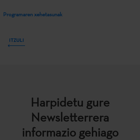
Programaren xehetasunak
ITZULI
Harpidetu gure
Newsletterrera
informazio gehiago