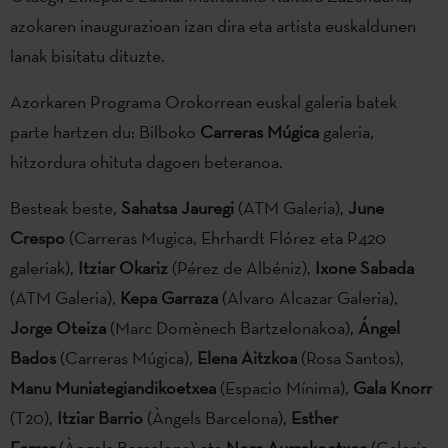
azokaren inaugurazioan izan dira eta artista euskaldunen
lanak bisitatu dituzte.
Azorkaren Programa Orokorrean euskal galeria batek
parte hartzen du: Bilboko
Carreras Múgica
galeria,
hitzordura ohituta dagoen beteranoa.
Besteak beste,
Sahatsa Jauregi
(ATM Galeria),
June
Crespo
(Carreras Mugica, Ehrhardt Flórez eta P420
galeriak),
Itziar Okariz
(Pérez de Albéniz),
Ixone Sabada
(ATM Galeria),
Kepa Garraza
(Alvaro Alcazar Galeria),
Jorge Oteiza
(Marc Domènech Bartzelonakoa),
Ángel
Bados
(Carreras Múgica),
Elena Aitzkoa
(Rosa Santos),
Manu Muniategiandikoetxea
(Espacio Mínima),
Gala Knorr
(T20),
Itziar Barrio
(Àngels Barcelona),
Esther
Ferrer
(Àngels Barcelona) eta
Nora Aurrekoetxea
(Galería