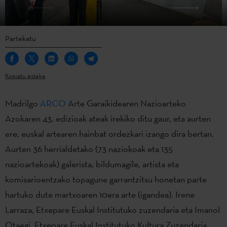
Partekatu
Kopiatu esteka
Madrilgo
ARCO
Arte Garaikidearen Nazioarteko
Azokaren 43. edizioak ateak irekiko ditu gaur, eta aurten
ere, euskal artearen hainbat ordezkari izango dira bertan.
Aurten 36 herrialdetako (73 naziokoak eta 135
nazioartekoak) galerista, bildumagile, artista eta
komisarioentzako topagune garrantzitsu honetan parte
hartuko dute martxoaren 10era arte (igandea). Irene
Larraza, Etxepare Euskal Institutuko zuzendaria eta Imanol
Otaegi, Etxepare Euskal Institutuko Kultura Zuzendaria,