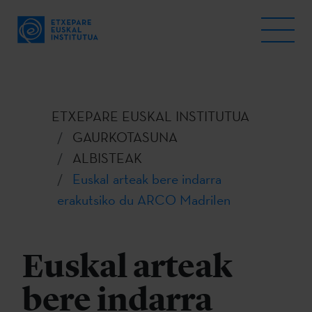
ETXEPARE EUSKAL INSTITUTUA
GAURKOTASUNA
ALBISTEAK
Euskal arteak bere indarra
erakutsiko du ARCO Madrilen
Euskal arteak
bere indarra