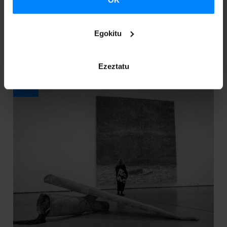
Euskal arteaz gehiago jakin nahi?
Egokitu
Ezeztatu