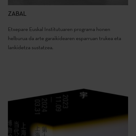
ZABAL
Etxepare Euskal Institutuaren programa honen
helburua da arte garaikidearen esparruan trukea eta
lankidetza sustatzea.