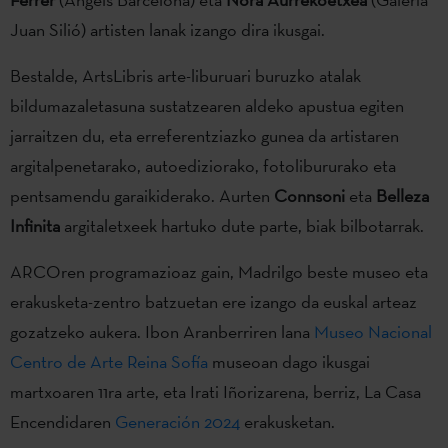
Juan Silió) artisten lanak izango dira ikusgai.
Bestalde, ArtsLibris arte-liburuari buruzko atalak
bildumazaletasuna sustatzearen aldeko apustua egiten
jarraitzen du, eta erreferentziazko gunea da artistaren
argitalpenetarako, autoediziorako, fotolibururako eta
pentsamendu garaikiderako. Aurten
Connsoni
eta
Belleza
Infinita
argitaletxeek hartuko dute parte, biak bilbotarrak.
ARCOren programazioaz gain, Madrilgo beste museo eta
erakusketa-zentro batzuetan ere izango da euskal arteaz
gozatzeko aukera. Ibon Aranberriren lana
Museo Nacional
Centro de Arte Reina Sofía
museoan dago ikusgai
martxoaren 11ra arte, eta Irati Iñorizarena, berriz, La Casa
Encendidaren
Generación 2024
erakusketan.