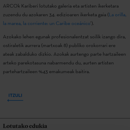
ARCOk Kariberi lotutako galeria eta artisten ikerketara
zuzendu du azokaren 34. edizioaren ikerketa gaia (
La orilla,
la marea, la corriente: un Caribe oceánico
’).
Azokako lehen egunak profesionalentzat soilik izango dira,
ostiraletik aurrera (martxoak 8) publiko orokorrari ere
ateak zabalduko dizkio. Azokak aurtengo parte hartzaileen
arteko parekotasuna nabarmendu du, aurten artisten
partehartzaileen %43 emakumeak baitira.
ITZULI
Lotutako edukia