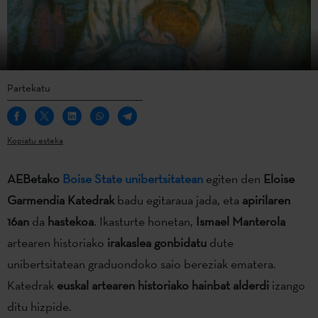
Partekatu
Kopiatu esteka
AEBetako
Boise State unibertsitatean
egiten den
Eloise
Garmendia Katedrak
badu egitaraua jada, eta
apirilaren
16an
da
hastekoa
. Ikasturte honetan,
Ismael Manterola
artearen historiako
irakaslea gonbidatu
dute
unibertsitatean graduondoko saio bereziak ematera.
Katedrak
euskal artearen historiako hainbat alderdi
izango
ditu hizpide.