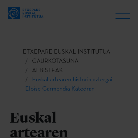
ETXEPARE EUSKAL INSTITUTUA
GAURKOTASUNA
ALBISTEAK
Euskal artearen historia aztergai
Eloise Garmendia Katedran
Euskal
artearen