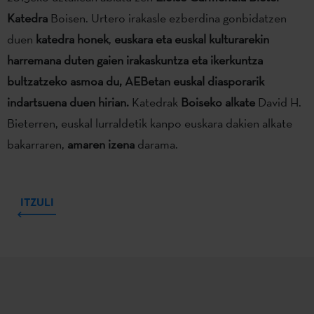
Katedra
Boisen. Urtero irakasle ezberdina gonbidatzen
duen
katedra honek
,
euskara eta euskal kulturarekin
harremana duten gaien irakaskuntza eta ikerkuntza
bultzatzeko asmoa du
, AEBetan euskal diasporarik
indartsuena duen hirian
.
Katedrak
Boiseko alkate
David H.
Bieterren, euskal lurraldetik kanpo euskara dakien alkate
bakarraren,
amaren izena
darama.
ITZULI