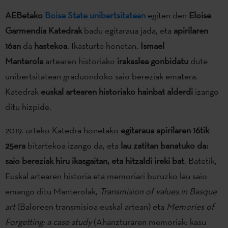
AEBetako
Boise State unibertsitatean
egiten den
Eloise
Garmendia Katedrak
badu egitaraua jada, eta
apirilaren
16an
da
hastekoa
. Ikasturte honetan,
Ismael
Manterola
artearen historiako
irakaslea gonbidatu
dute
unibertsitatean graduondoko saio bereziak ematera.
Katedrak
euskal artearen historiako hainbat alderdi
izango
ditu hizpide.
2019. urteko Katedra honetako
egitaraua apirilaren 16tik
25era
bitartekoa izango da, eta
lau zatitan banatuko da:
saio bereziak hiru ikasgaitan, eta hitzaldi ireki bat
. Batetik,
Euskal artearen historia eta memoriari buruzko lau saio
emango ditu Manterolak,
Transmision of values in Basque
art
(Baloreen transmisioa euskal artean) eta
Memories of
Forgetting: a case study
(Ahanzturaren memoriak: kasu