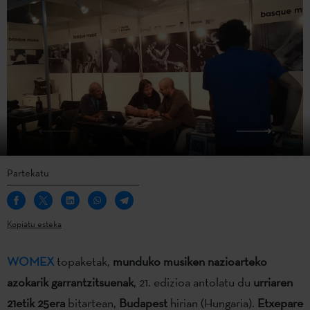
Partekatu
Kopiatu esteka
WOMEX
topaketak,
munduko musiken nazioarteko
azokarik garrantzitsuenak
, 21. edizioa antolatu du
urriaren
21etik 25era
bitartean,
Budapest
hirian (Hungaria).
Etxepare