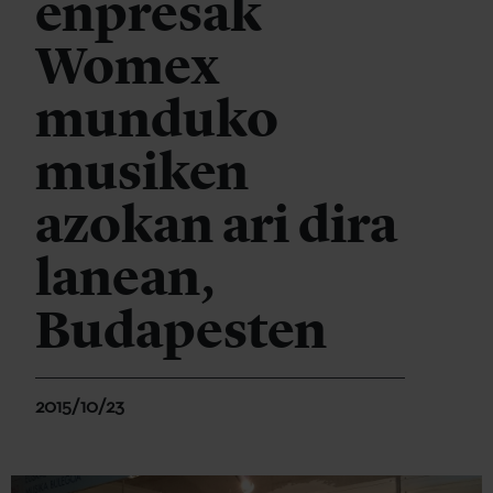
enpresak
Womex
munduko
musiken
azokan ari dira
lanean,
Budapesten
2015/10/23