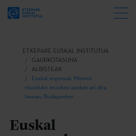
ETXEPARE EUSKAL INSTITUTUA
GAURKOTASUNA
ALBISTEAK
Euskal enpresak Womex
munduko musiken azokan ari dira
lanean, Budapesten
Euskal