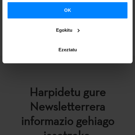
elkartuko dira.
OK
Egokitu
ITZULI
Ezeztatu
Harpidetu gure
Newsletterrera
informazio gehiago