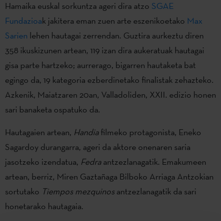
Hamaika euskal sorkuntza ageri dira atzo
SGAE
Fundazioa
k jakitera eman zuen arte eszenikoetako
Max
Sarien
lehen hautagai zerrendan. Guztira aurkeztu diren
358 ikuskizunen artean, 119 izan dira aukeratuak hautagai
gisa parte hartzeko; aurrerago, bigarren hautaketa bat
egingo da, 19 kategoria ezberdinetako finalistak zehazteko.
Azkenik, Maiatzaren 20an, Valladoliden, XXII. edizio honen
sari banaketa ospatuko da.
Hautagaien artean,
Handia
filmeko protagonista, Eneko
Sagardoy durangarra, ageri da aktore onenaren saria
jasotzeko izendatua,
Fedra
antzezlanagatik. Emakumeen
artean, berriz, Miren Gaztañaga Bilboko Arriaga Antzokian
sortutako
Tiempos mezquinos
antzezlanagatik da sari
honetarako hautagaia.