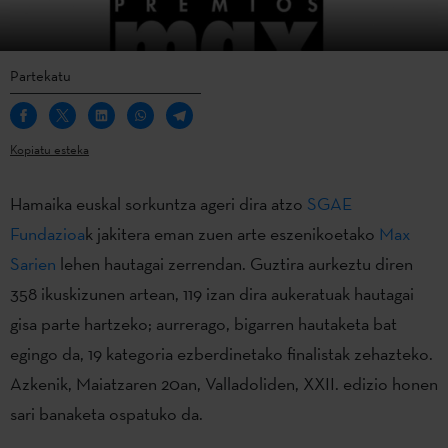
Partekatu
Kopiatu esteka
Hamaika euskal sorkuntza ageri dira atzo
SGAE
Fundazioa
k jakitera eman zuen arte eszenikoetako
Max
Sarien
lehen hautagai zerrendan. Guztira aurkeztu diren
358 ikuskizunen artean, 119 izan dira aukeratuak hautagai
gisa parte hartzeko; aurrerago, bigarren hautaketa bat
egingo da, 19 kategoria ezberdinetako finalistak zehazteko.
Azkenik, Maiatzaren 20an, Valladoliden, XXII. edizio honen
sari banaketa ospatuko da.