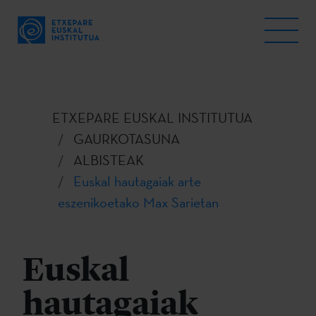
ETXEPARE EUSKAL INSTITUTUA
GAURKOTASUNA
ALBISTEAK
Euskal hautagaiak arte
eszenikoetako Max Sarietan
Euskal
hautagaiak