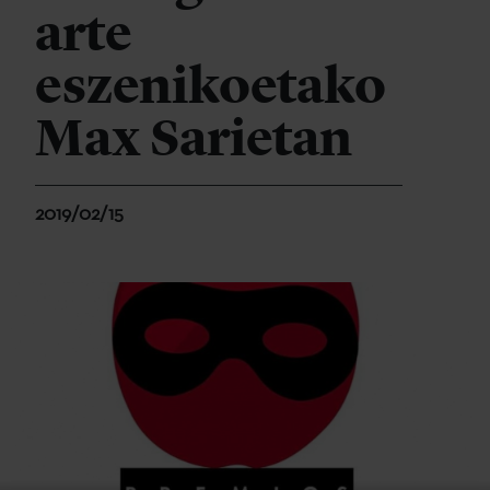
arte
eszenikoetako
Max Sarietan
2019/02/15