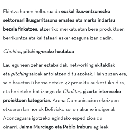
Ekintza honen helburua da
euskal ikus-entzunezko
sektoreari ikusgarritasuna ematea eta marka indartsu
bezala finkatzea
, atzerriko merkatuetan bere produktuen
berrikuntza eta kalitateari esker ezaguna izan dadin.
Cholitas
, pitching-erako hautatua
Lau egunean zehar eztabaidak, networking ekitaldiak
eta
pitching
saioak antolatzen ditu azokak. Hain zuzen ere,
saio hauetan 11 herrialdetako 42 proiektu aurkeztuko dira,
eta horietako bat izango da
Cholitas
, gizarte intereseko
proiektuen kategorian
. Arena Comunicación ekoizpen
etxearen lan honek Boliviako sei emakume indigenak
Aconcaguara igotzeko egindako espedizioa du
oinarri.
Jaime Murciego eta Pablo Iraburu
egileek