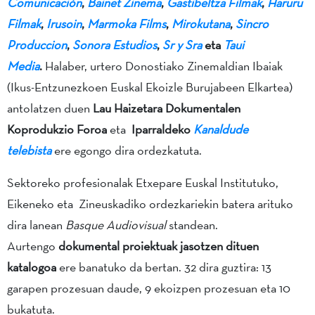
Comunicación
,
Bainet Zinema
,
Gastibeltza Filmak
,
Haruru
Filmak
,
Irusoin
,
Marmoka Films
,
Mirokutana
,
Sincro
Produccion
,
Sonora Estudios
,
Sr y Sra
eta
Taui
Media
.
Halaber, urtero Donostiako Zinemaldian Ibaiak
(Ikus-Entzunezkoen Euskal Ekoizle Burujabeen Elkartea)
antolatzen duen
Lau Haizetara Dokumentalen
Koprodukzio Foroa
eta
Iparraldeko
Kanaldude
telebista
ere egongo dira ordezkatuta.
Sektoreko profesionalak Etxepare Euskal Institutuko,
Eikeneko eta Zineuskadiko ordezkariekin batera arituko
dira lanean
Basque Audiovisual
standean.
Aurtengo
dokumental proiektuak jasotzen dituen
katalogoa
ere banatuko da bertan. 32 dira guztira: 13
garapen prozesuan daude, 9 ekoizpen prozesuan eta 10
bukatuta.