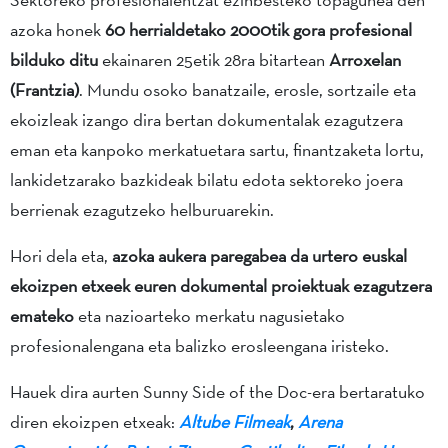
azoka honek
60 herrialdetako 2000tik gora profesional
bilduko ditu
ekainaren 25etik 28ra bitartean
Arroxelan
(Frantzia)
. Mundu osoko banatzaile, erosle, sortzaile eta
ekoizleak izango dira bertan dokumentalak ezagutzera
eman eta kanpoko merkatuetara sartu, finantzaketa lortu,
lankidetzarako bazkideak bilatu edota sektoreko joera
berrienak ezagutzeko helburuarekin.
Hori dela eta,
azoka aukera paregabea da urtero euskal
ekoizpen etxeek euren dokumental proiektuak ezagutzera
emateko
eta nazioarteko merkatu nagusietako
profesionalengana eta balizko erosleengana iristeko.
Hauek dira aurten Sunny Side of the Doc-era bertaratuko
diren ekoizpen etxeak:
Altube Filmeak
,
Arena