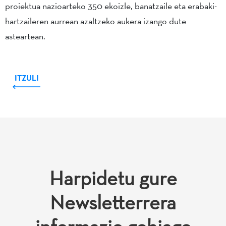
proiektua nazioarteko 350 ekoizle, banatzaile eta erabaki-
hartzaileren aurrean azaltzeko aukera izango dute
asteartean.
ITZULI
Harpidetu gure
Newsletterrera