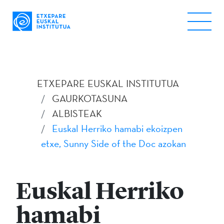
ETXEPARE EUSKAL INSTITUTUA
GAURKOTASUNA
ALBISTEAK
Euskal Herriko hamabi ekoizpen
etxe, Sunny Side of the Doc azokan
Euskal Herriko
hamabi