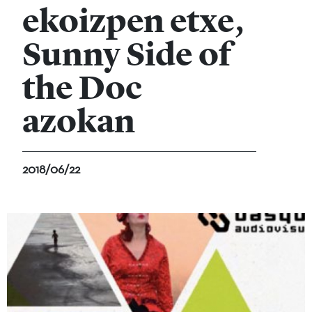
ekoizpen etxe,
Sunny Side of
the Doc
azokan
2018/06/22