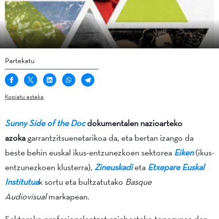
Partekatu
Kopiatu esteka
Sunny Side of the Doc
dokumentalen nazioarteko
azoka
garrantzitsuenetarikoa da, eta bertan izango da
beste behin euskal ikus-entzunezkoen sektorea
Eiken
(ikus-
entzunezkoen klusterra),
Zineuskadi
eta
Etxepare Euskal
Institutua
k sortu eta bultzatutako
Basque
Audiovisual
markapean.
Sektoreko profesionalentzat ezinbesteko topagunea den