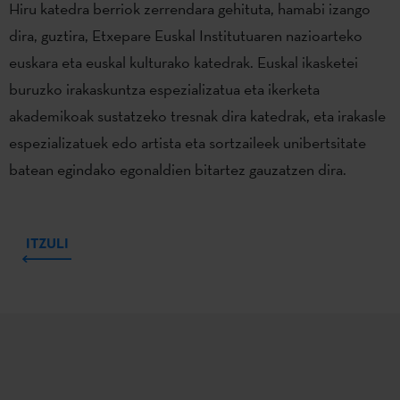
Hiru katedra berriok zerrendara gehituta, hamabi izango
dira, guztira, Etxepare Euskal Institutuaren nazioarteko
euskara eta euskal kulturako katedrak. Euskal ikasketei
buruzko irakaskuntza espezializatua eta ikerketa
akademikoak sustatzeko tresnak dira katedrak, eta irakasle
espezializatuek edo artista eta sortzaileek unibertsitate
batean egindako egonaldien bitartez gauzatzen dira.
ITZULI