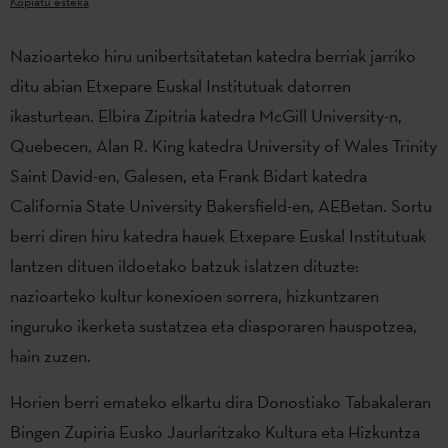
Kopiatu esteka
Nazioarteko hiru unibertsitatetan katedra berriak jarriko
ditu abian Etxepare Euskal Institutuak datorren
ikasturtean. Elbira Zipitria katedra McGill University-n,
Quebecen, Alan R. King katedra University of Wales Trinity
Saint David-en, Galesen, eta Frank Bidart katedra
California State University Bakersfield-en, AEBetan. Sortu
berri diren hiru katedra hauek Etxepare Euskal Institutuak
lantzen dituen ildoetako batzuk islatzen dituzte:
nazioarteko kultur konexioen sorrera, hizkuntzaren
inguruko ikerketa sustatzea eta diasporaren hauspotzea,
hain zuzen.
Horien berri emateko elkartu dira Donostiako Tabakaleran
Bingen Zupiria Eusko Jaurlaritzako Kultura eta Hizkuntza