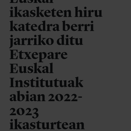
ikasketen hiru
katedra berri
jarriko ditu
Etxepare
Euskal
Institutuak
abian 2022-
2023
ikasturtean