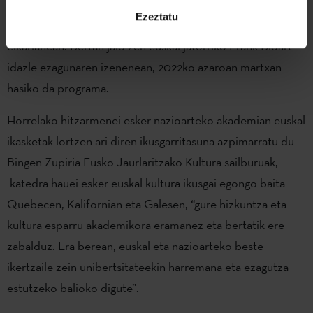
eta berrikuntza sustatuko dituen katedra sortu da
Ezeztatu
California State University Bakersfield unibertsitaterekin
elkarlanean. Bertan jaio zen euskal jatorriko Frank Bidart
idazle ezagunaren izenenean, 2022ko azaroan martxan
hasiko da programa.
Horrelako hitzarmenei esker nazioarteko akademian euskal
ikasketak lortzen ari diren ikusgarritasuna azpimarratu du
Bingen Zupiria Eusko Jaurlaritzako Kultura sailburuak,
katedra hauei esker euskal kultura ikusgai egongo baita
Quebecen, Kalifornian eta Galesen, “gure hizkuntza eta
kultura esparru akademikora eramanez eta bertatik ere
zabalduz. Era berean, euskal eta nazioarteko beste
ikertzaile zein unibertsitateekin harremana eta ezagutza
estutzeko balioko digute”.