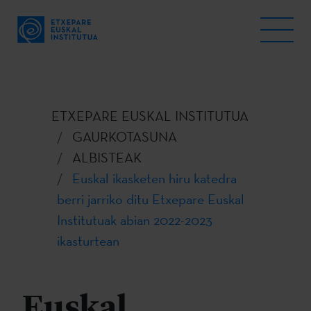
ETXEPARE EUSKAL INSTITUTUA
GAURKOTASUNA
ALBISTEAK
Euskal ikasketen hiru katedra
berri jarriko ditu Etxepare Euskal
Institutuak abian 2022-2023
ikasturtean
Euskal