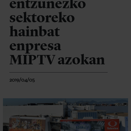
entzunezko
sektoreko
hainbat
enpresa
MIPTV azokan
2019/04/05