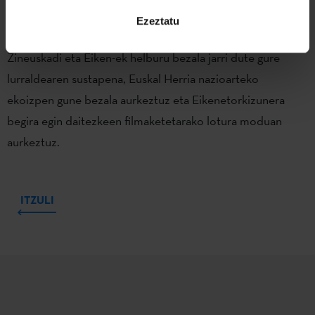
kate osoan parte hartzen duten
profesionalekin
bat egitea
Ezeztatu
ahalbidetzen du. Hori dela eta, Etxepare Euskal Institutua,
Zineuskadi eta Eiken-ek helburu bezala jarri dute gure
lurraldearen sustapena, Euskal Herria nazioarteko
ekoizpen gune bezala aurkeztuz eta Eikenetorkizunera
begira egin daitezkeen filmaketetarako lotura moduan
aurkeztuz.
ITZULI