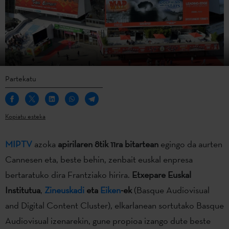
Partekatu
Kopiatu esteka
MIPTV
azoka
apirilaren 8tik 11ra bitartean
egingo da aurten
Cannesen eta, beste behin, zenbait euskal enpresa
bertaratuko dira Frantziako hirira.
Etxepare Euskal
Institutua
,
Zineuskadi
eta
Eiken
-ek
(Basque Audiovisual
and Digital Content Cluster), elkarlanean sortutako Basque
Audiovisual izenarekin, gune propioa izango dute beste