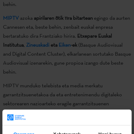
behin.
MIPTV
azoka
apirilaren 8tik 11ra bitartean
egingo da aurten
Cannesen eta, beste behin, zenbait euskal enpresa
bertaratuko dira Frantziako hirira.
Etxepare Euskal
Institutua
,
Zineuskadi
eta
Eiken
-ek
(Basque Audiovisual
and Digital Content Cluster), elkarlanean sortutako Basque
Audiovisual izenarekin, gune propioa izango dute beste
behin.
MIPTV munduko telebista eta media merkatu
garrantzitsuenetakoa da eta entretenimendu digitaleko
sektorearen nazioarteko eragile garrantzitsuenen
topagunea. Hori dela eta, merkatu hau aukera bikaina
izaten da erosleekin kontaktuak egin eta sektorearen
nazioartekotzea sustatzeko.