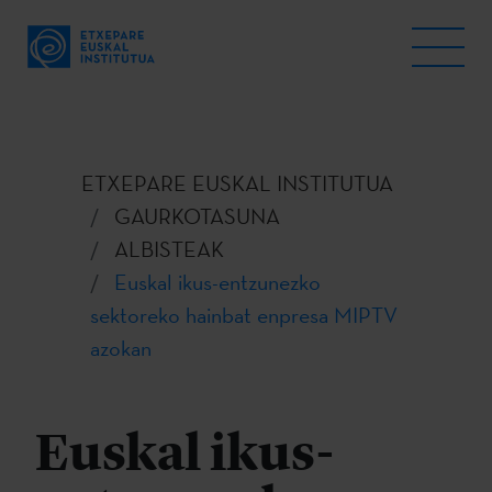
ETXEPARE EUSKAL INSTITUTUA
GAURKOTASUNA
ALBISTEAK
Euskal ikus-entzunezko
sektoreko hainbat enpresa MIPTV
azokan
Euskal ikus-