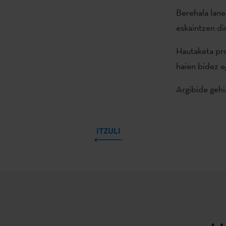
Berehala lane
eskaintzen di
Hautaketa p
haien bidez e
Argibide geh
ITZULI