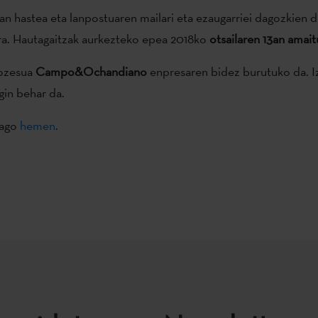
an hastea eta lanpostuaren mailari eta ezaugarriei dagozkien di
ra. Hautagaitzak aurkezteko epea 2018ko
otsailaren 13an amai
rozesua
Campo&Ochandiano
enpresaren bidez burutuko da. 
gin behar da.
iago
hemen
.