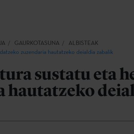
UA
GAURKOTASUNA
ALBISTEAK
edatzeko zuzendaria hautatzeko deialdia zabalik
tura sustatu eta 
 hautatzeko deia