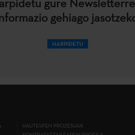
arpidetu gure Newsletterre
informazio gehiago jasotzeko
HARPIDETU
A
HAUTESPEN PROZESUAK
KONTRATATZAILEAREN PROFILA