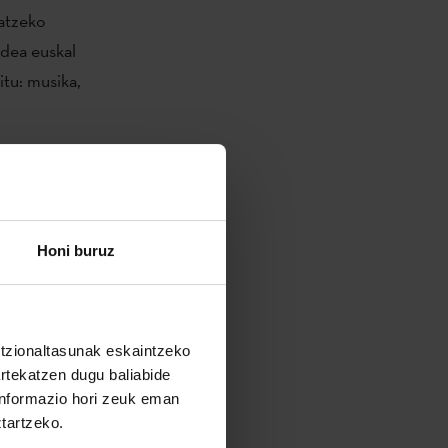
tatzeko
edea euskal
tu: musika,
ustatuz.
Honi buruz
untzionaltasunak eskaintzeko
artekatzen dugu baliabide
 informazio hori zeuk eman
ztartzeko.
Euskadiko