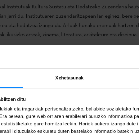
al Institutuak Kultura Sustatu eta Hedatzeko Zuzendaria hau
an jarri du. Institutuaren zuzendaritzapean lan eginez, bere x
tzea eta hedatzea izango da. Arloak honako eremuak hartzen di
k, ikusizko arteak, zinema, literatura, arkitektura eta diseinua.
nak honako hauek izango dira:
rte sorkuntza hedatzea, nazioarteko eszenan programa dadin s
 lanak ibil daitezen laguntzea.
Xehetasunak
araikidea eta ondare historikoa ezagut dadin sustatzea.
biltzen ditu
 kultura erakustaldiak antolatzea.
ukiak eta iragarkiak pertsonalizatzeko, baliabide sozialetako f
 Era berean, gure web orriaren erabilerari buruzko informazioa p
tzeko ekintza estrategikoak sustatzea.
a estatistiketako gure hornitzaileekin. Horiek aukera izango dute
rabili dituzulako eskuratu duten bestelako informazio batekin u
gileei laguntzeko programak diseinatzea, nazioarteko eszenan 