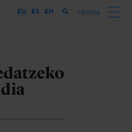
EU
ES
EN
MENUA
hedatzeko
ldia