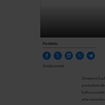
Partekatu
Kopiatu esteka
Etxepare Eusk
prozedura abi
kultura susta
arte eszenikoa