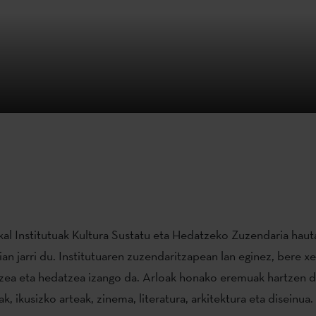
al Institutuak Kultura Sustatu eta Hedatzeko Zuzendaria hau
an jarri du. Institutuaren zuzendaritzapean lan eginez, bere x
tzea eta hedatzea izango da. Arloak honako eremuak hartzen di
k, ikusizko arteak, zinema, literatura, arkitektura eta diseinua.