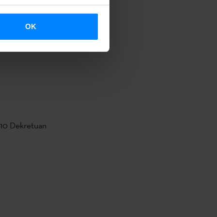
OK
zko eta
mendu eta
2010 Dekretuan