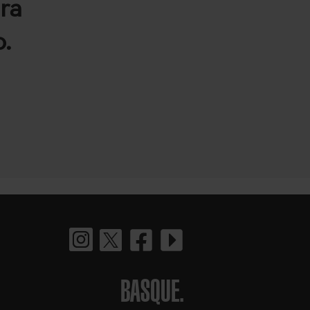
ra
.
BASQUE.