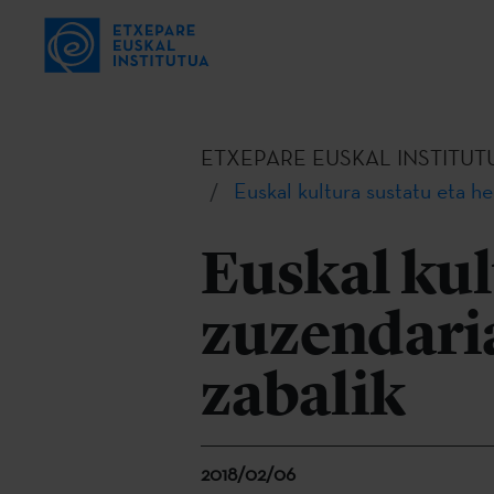
ETXEPARE EUSKAL INSTITUT
Euskal kultura sustatu eta h
Euskal kul
zuzendaria
zabalik
2018/02/06