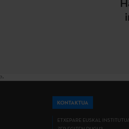
H
?>
KONTAKTUA
ETXEPARE EUSKAL INSTITUTU
ZER EGITEN DUGU?