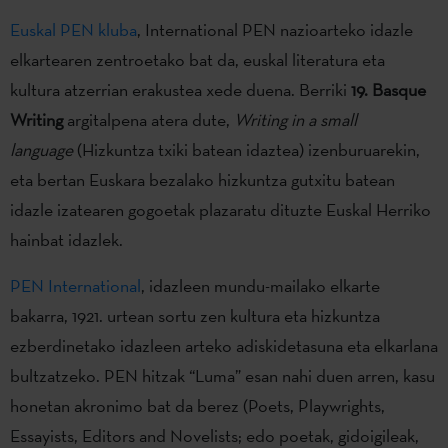
Euskal PEN kluba
, International PEN nazioarteko idazle
elkartearen zentroetako bat da, euskal literatura eta
kultura atzerrian erakustea xede duena. Berriki
19. Basque
Writing
argitalpena atera dute,
Writing in a small
language
(Hizkuntza txiki batean idaztea) izenburuarekin,
eta bertan Euskara bezalako hizkuntza gutxitu batean
idazle izatearen gogoetak plazaratu dituzte Euskal Herriko
hainbat idazlek.
PEN International
, idazleen mundu-mailako elkarte
bakarra, 1921. urtean sortu zen kultura eta hizkuntza
ezberdinetako idazleen arteko adiskidetasuna eta elkarlana
bultzatzeko. PEN hitzak “Luma” esan nahi duen arren, kasu
honetan akronimo bat da berez (Poets, Playwrights,
Essayists, Editors and Novelists; edo poetak, gidoigileak,