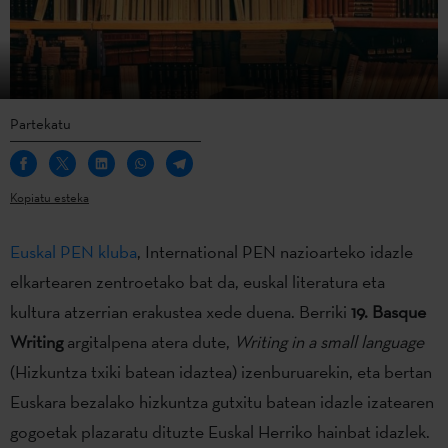
Partekatu
Kopiatu esteka
Euskal PEN kluba
, International PEN nazioarteko idazle
elkartearen zentroetako bat da, euskal literatura eta
kultura atzerrian erakustea xede duena. Berriki
19. Basque
Writing
argitalpena atera dute,
Writing in a small language
(Hizkuntza txiki batean idaztea) izenburuarekin, eta bertan
Euskara bezalako hizkuntza gutxitu batean idazle izatearen
gogoetak plazaratu dituzte Euskal Herriko hainbat idazlek.