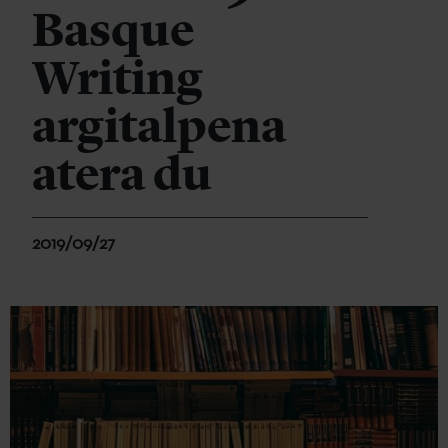
Basque
Writing
argitalpena
atera du
2019/09/27