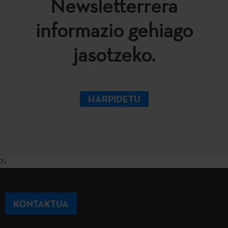
Newsletterrera
informazio gehiago
jasotzeko.
HARPIDETU
?>
KONTAKTUA