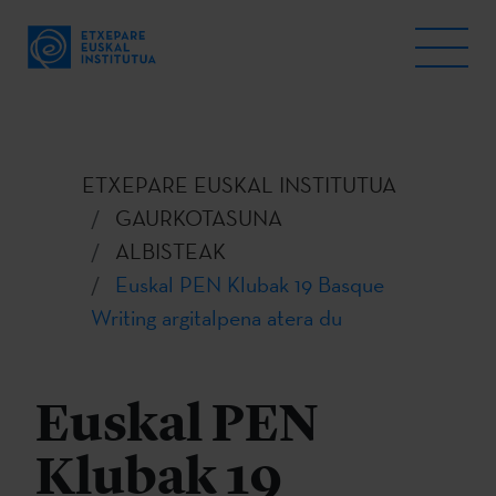
ETXEPARE EUSKAL INSTITUTUA
GAURKOTASUNA
ALBISTEAK
Euskal PEN Klubak 19 Basque
Writing argitalpena atera du
Euskal PEN
Klubak 19