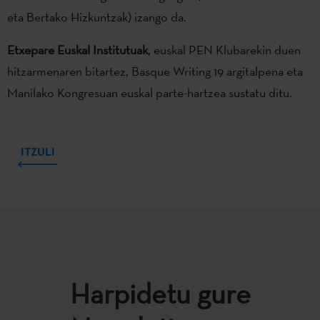
eta Bertako Hizkuntzak) izango da.
Etxepare Euskal Institutuak
, euskal PEN Klubarekin duen
hitzarmenaren bitartez, Basque Writing 19 argitalpena eta
Manilako Kongresuan euskal parte-hartzea sustatu ditu.
ITZULI
Harpidetu gure