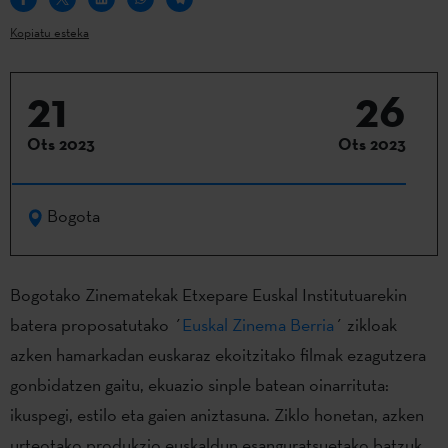
Kopiatu esteka
21
26
Ots 2023
Ots 2023
Bogota
Bogotako Zinematekak Etxepare Euskal Institutuarekin
batera proposatutako ´
Euskal Zinema Berria
´ zikloak
azken hamarkadan euskaraz ekoitzitako filmak ezagutzera
gonbidatzen gaitu, ekuazio sinple batean oinarrituta:
ikuspegi, estilo eta gaien aniztasuna. Ziklo honetan, azken
urteotako produkzio euskaldun esanguratsuetako batzuk