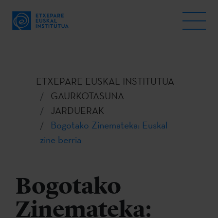
ETXEPARE EUSKAL INSTITUTUA
GAURKOTASUNA
JARDUERAK
Bogotako Zinemateka: Euskal
zine berria
Bogotako
Zinemateka: