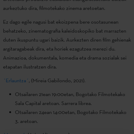
aurkeztuko dira, filmotekako zinema aretoetan.
Ez dago egile nagusi bat ekoizpena bere osotasunean
behatzeko, zinematografia kaleidoskopiko bat marrazten
duten ikuspuntu ugari baizik. Aurkezten diren film gehienak
argitaragabeak dira, eta horiek ezagutzea merezi du.
Animazioa, dokumentala, komedia eta drama sozialak sei
etapatan ilustratzen dira.
´Erlauntza´
, (Mireia Gabilondo, 2021).
Otsailaren 21ean 19:00etan, Bogotako Filmotekako
Sala Capital aretoan. Sarrera librea.
Otsailaren 24ean 14:00etan, Bogotako Filmotekako
3. aretoan.