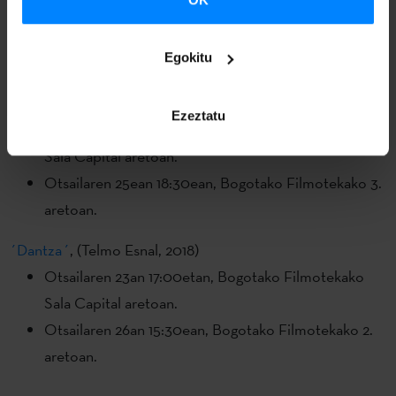
Otsailaren 26an 19:30ean, Bogotako Filmotekako 2.
aretoan.
Egokitu
´Handia´
, (Jon Garaño eta Aitor Arregi, 2017)
Ezeztatu
Otsailaren 23an 15:00etan, Bogotako Filmotekako
Sala Capital aretoan.
Otsailaren 25ean 18:30ean, Bogotako Filmotekako 3.
aretoan.
´Dantza´
, (Telmo Esnal, 2018)
Otsailaren 23an 17:00etan, Bogotako Filmotekako
Sala Capital aretoan.
Otsailaren 26an 15:30ean, Bogotako Filmotekako 2.
aretoan.