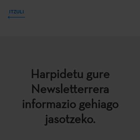
ITZULI
Harpidetu gure
Newsletterrera
informazio gehiago
jasotzeko.