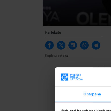
Partekatu
Kopiatu esteka
Pasa den laru
Zinematograf
industriak 30t
sariak.
Onarpena
Jon Garaño, 
izendapenekin
Web orri honek cookieak era