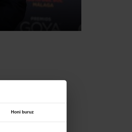
eta Zientzia
dia. Euskal
 geratu ziren
Honi buruz
ostia