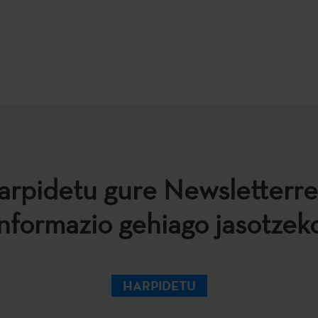
arpidetu gure Newsletterre
informazio gehiago jasotzeko
HARPIDETU