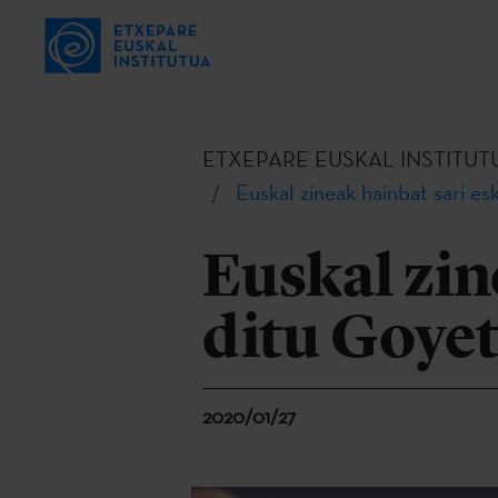
ETXEPARE EUSKAL INSTITUT
Euskal zineak hainbat sari e
Euskal zin
ditu Goye
2020/01/27