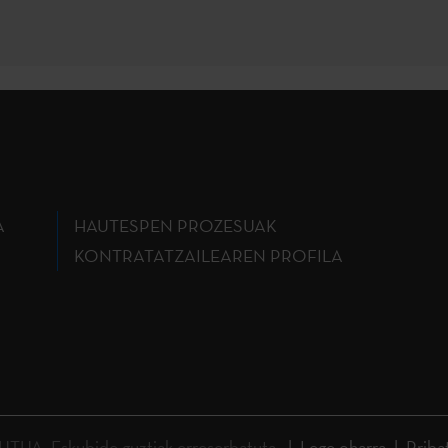
A
HAUTESPEN PROZESUAK
KONTRATATZAILEAREN PROFILA
A. Eskubide guztiak erreserbatuta.
Lege oharra
Priba