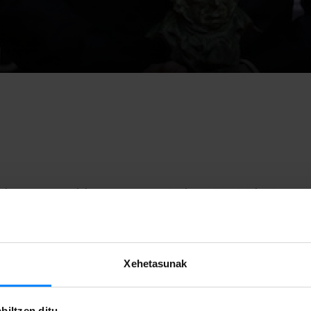
nbatean, urtarrilak 25, ospatu zen Malagan Espainiako Arteen 
ikoen Akademiak banatzen dituen
Goya
sarien banaketa ekital
ik gora hautagaitza pilatzen zituen arren, zifra horretatik urrun
Xehetasunak
Aitor Arregi eta Jose Mari Goenagaren
La trinchera infinita
15
 eta Donostia Zinemaldian aurkeztu zenetik hainbat sari (Don
biltzen ditu