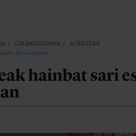
UA
GAURKOTASUNA
ALBISTEAK
skuratu ditu Goyetan
eak hainbat sari 
tan