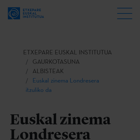
ETXEPARE EUSKAL INSTITUTUA
GAURKOTASUNA
ALBISTEAK
Euskal zinema Londresera
itzuliko da
Euskal zinema
Londresera