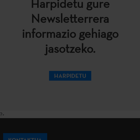
Harpidetu gure
Newsletterrera
informazio gehiago
jasotzeko.
HARPIDETU
?>
KONTAKTUA