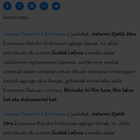
Kopiatu esteka
London Spanish Film Festival
jaialdiak,
irailaren 25etik 29ra
Erresuma Batuko hiriburuan egingo denak, 10. aldiz
antolatuko du aurten
Euskal Leihoa
izeneko atala.
Jaialdiaren egitarauaren barruan, aurten ere, euskal
zinemak azken urteetan eman dituen ekoizpen interesgarri
batzuk egongo dira ikusgai, gehienak estreinako aldiz
Erresuma Batuan; orotara,
fikziozko bi film luze, film labur
bat eta dokumental bat.
London Spanish Film Festival
jaialdiak,
irailaren 25etik
29ra
Erresuma Batuko hiriburuan egingo denak, 10. aldiz
antolatuko du aurten
Euskal Leihoa
izeneko atala.