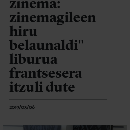
zinema:
zinemagileen
hiru
belaunaldi"
liburua
frantsesera
itzuli dute
2019/03/06