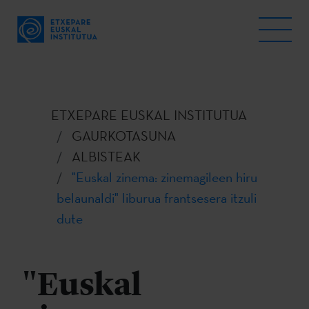
ETXEPARE EUSKAL INSTITUTUA
GAURKOTASUNA
ALBISTEAK
"Euskal zinema: zinemagileen hiru
belaunaldi" liburua frantsesera itzuli
dute
"Euskal