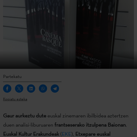
Partekatu
Kopiatu esteka
Gaur aurkeztu dute
euskal zinemaren ibilbidea aztertzen
duen analisi-liburuaren
frantseserako itzulpena Baionan
.
Euskal Kultur Erakundeak
(
EKE
),
Etxepare euskal