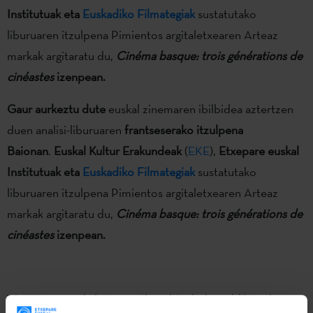
Institutuak eta
Euskadiko Filmategiak
sustatutako
liburuaren itzulpena Pimientos argitaletxearen Arteaz
markak argitaratu du,
Cinéma basque: trois générations de
cinéastes
izenpean.
Gaur aurkeztu dute
euskal zinemaren ibilbidea aztertzen
duen analisi-liburuaren
frantseserako itzulpena
Baionan
.
Euskal Kultur Erakundeak
(
EKE
),
Etxepare euskal
Institutuak eta
Euskadiko Filmategiak
sustatutako
liburuaren itzulpena Pimientos argitaletxearen Arteaz
markak argitaratu du,
Cinéma basque: trois générations de
cinéastes
izenpean.
"Gutxienez euskal zinemagileen hiru belaunaldik jardunean