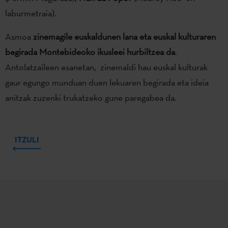
laburmetraia).
Asmoa
zinemagile euskaldunen lana eta euskal kulturaren
begirada Montebideoko ikusleei hurbiltzea da
.
Antolatzaileen esanetan, zinemaldi hau euskal kulturak
gaur egungo munduan duen lekuaren begirada eta ideia
anitzak zuzenki trukatzeko gune paregabea da.
ITZULI