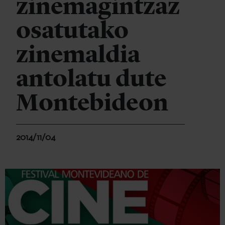
zinemagintzaz
osatutako
zinemaldia
antolatu dute
Montebideon
2014/11/04