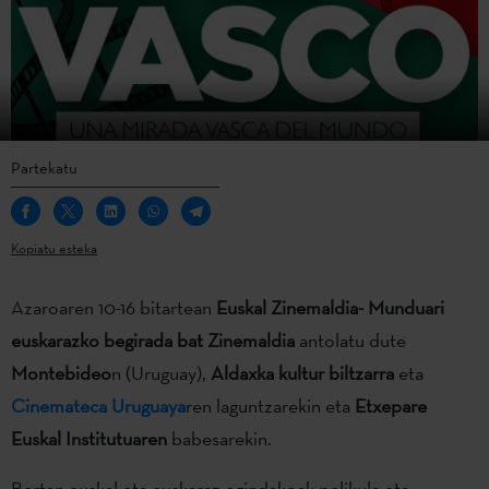
Partekatu
Kopiatu esteka
Azaroaren 10-16 bitartean
Euskal Zinemaldia- Munduari
euskarazko begirada bat Zinemaldia
antolatu dute
Montebideo
n (Uruguay),
Aldaxka kultur biltzarra
eta
Cinemateca Uruguaya
ren laguntzarekin eta
Etxepare
Euskal Institutuaren
babesarekin.
Bertan euskal eta euskaraz egindakoak pelikula eta