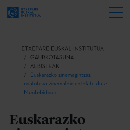
ETXEPARE EUSKAL INSTITUTUA
GAURKOTASUNA
ALBISTEAK
Euskarazko zinemagintzaz
osatutako zinemaldia antolatu dute
Montebideon
Euskarazko