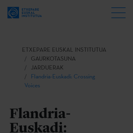
ETXEPARE EUSKAL INSTITUTUA
GAURKOTASUNA
JARDUERAK
Flandria-Euskadi: Crossing
Voices
Flandria-
Euskadi: