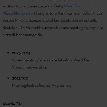
kontzertu programa sortu da. Bata,
Ward De
Vleeschhouwerren
konpositore flandriarraren eskutik, eta
bestea Mikel Chamizo euskal konpositorearen eskutik.
Bestalde, De Vleeschhouwerrek soundpainting tailerra eta
hitzaldi bat emango du.
2023.10.24
Soundpainting tailerra eta hitzaldia Ward De
Vleeschhouwerekin.
2023.11.10
Musikagileak zirkuitua: Akartia Trio.
Akartia Trio