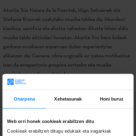
Akartia Trio Naiara de la Puentek, Iñigo Setuainek eta
Stefanie Knorrek osatutako musika taldea da. Akordeoi
klasikoa, saxofoia eta ahotsa nahasten dituzte lehen aldiz
musika talde aitzindari honetan. Akartia Trio bere kideek
ganbera musikaren esparruan duten esperientziaz
elikatzen da. Gainera, obra originalik ez izatea motibazioa
izan da errepertorio propioa sortzeko eta musika
garaikidearen arloa sustatzeko.
Onarpena
Xehetasunak
Honi buruz
Web orri honek cookieak erabiltzen ditu
Cookieak erabiltzen ditugu edukiak eta iragarkiak