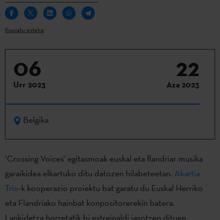
Kopiatu esteka
06
22
Urr 2023
Aza 2023
Belgika
‘Crossing Voices’ egitasmoak euskal eta flandriar musika
garaikidea elkartuko ditu datozen hilabeteetan.
Akartia
Trio
-k kooperazio proiektu bat garatu du Euskal Herriko
eta Flandriako hainbat konpositorerekin batera.
Lankidetza horretatik bi estreinaldi jasotzen dituen