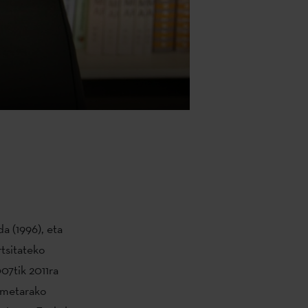
da (1996), eta
tsitateko
007tik 2011ra
ametarako