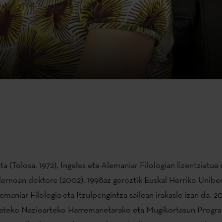
a (Tolosa, 1972), Ingeles eta Alemaniar Filologian lizentziatua 
ernoan doktore (2002). 1998az geroztik Euskal Herriko Uniber
emaniar Filologia eta Itzulpengintza sailean irakasle izan da. 2
tateko Nazioarteko Harremanetarako eta Mugikortasun Progr