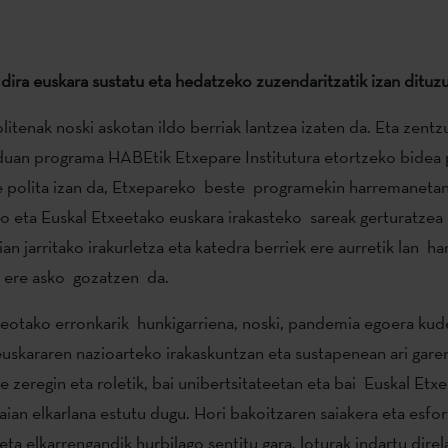
 dira euskara sustatu eta hedatzeko zuzendaritzatik izan dituz
litenak noski askotan ildo berriak lantzea izaten da. Eta zent
uan programa HABEtik Etxepare Institutura etortzeko bidea p
 polita izan da, Etxepareko beste programekin harremanetan 
ko eta Euskal Etxeetako euskara irakasteko sareak gerturatzea 
ian jarritako irakurletza eta katedra berriek ere aurretik lan h
a ere asko gozatzen da.
eotako erronkarik hunkigarriena, noski, pandemia egoera kud
 euskararen nazioarteko irakaskuntzan eta sustapenean ari gare
e zeregin eta roletik, bai unibertsitateetan eta bai Euskal Etxe
ian elkarlana estutu dugu. Hori bakoitzaren saiakera eta esfor
eta elkarrengandik hurbilago sentitu gara, loturak indartu dire