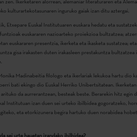
n zen. Ikerketaren alorrean, alemaniar literaturaren eta Alema
eko kulturartekotasunaren inguruko gaiak izan ditu aztergai.
tik, Etxepare Euskal Institutuaren euskara hedatu eta sustatze
 funtzioak euskararen nazioarteko proiekzioa bultzatzea; atzer
etan euskararen presentzia, ikerketa eta ikasketa sustatzea; et
kuntza gisa irakasten duten irakasleen prestakuntza bultzatzea 
.
Monika Madinabeitia filologo eta ikerlariak lekukoa hartu dio k
berri bati ekingo dio Euskal Herriko Unibertsitatean. Ikerketan
 arituko da aurrerantzean, besteak beste. Berarekin hitz egin 
al Institutuan izan duen sei urteko ibilbidea gogoratzeko, hor
giteko, eta etorkizunera begira hartuko duen norabidea hobe
da sei urte hauetan izandako ibilbidea?