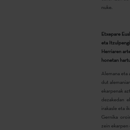
nuke.
Etxepare Eusk
eta Itzulpengi
Herriaren art
honetan hart
Alemana eta al
dut alemaniar
ekarpenak azt
dezakedan ek
irakasle eta 
Gernika oroim
zein ekarpen e