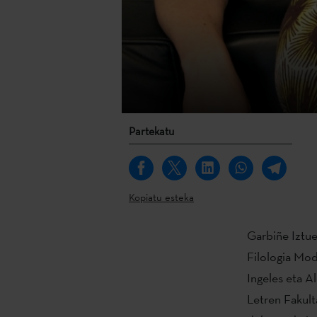
Partekatu
Kopiatu esteka
Garbiñe Iztuet
Filologia Mod
Ingeles eta Al
Letren Fakul