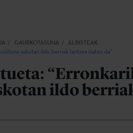
UA
GAURKOTASUNA
ALBISTEAK
politena askotan ildo berriak lantzea izaten da”
tueta: “Erronkari
skotan ildo berria