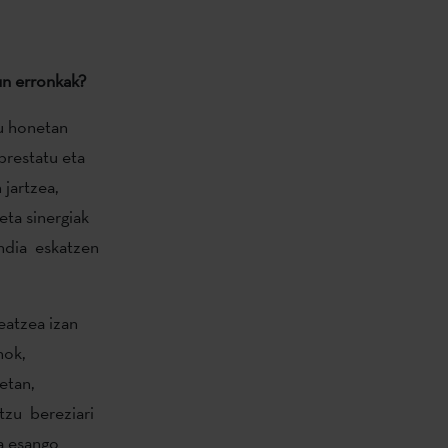
un erronkak?
zu honetan
restatu eta
jartzea,
eta sinergiak
andia eskatzen
eatzea izan
nok,
etan,
tzu bereziari
la esango