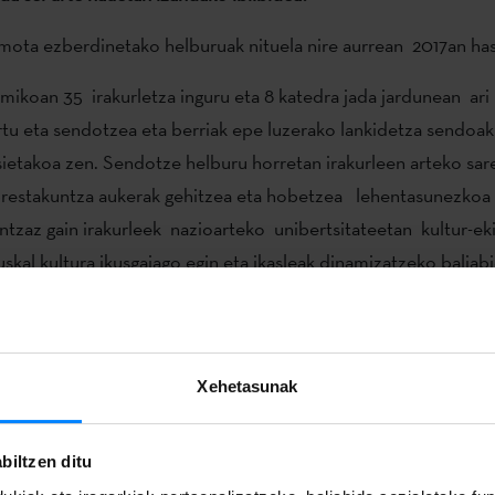
mota ezberdinetako helburuak nituela nire aurrean 2017an has
koan 35 irakurletza inguru eta 8 katedra jada jardunean ari 
tu eta sendotzea eta berriak epe luzerako lankidetza sendoak
ietakoa zen. Sendotze helburu horretan irakurleen arteko sar
restakuntza aukerak gehitzea eta hobetzea lehentasunezkoa i
untzaz gain irakurleek nazioarteko unibertsitateetan kultur-e
uskal kultura ikusgaiago egin eta ikasleak dinamizatzeko baliab
. Ikasleei begira nazioarteko ikasketa prozesuaren hurrengo 
ko ikasleek beren ikerketa lanetan (Gradu Amaierako Lanetan,
etan esate baterako) euskara eta euskal ,kultura iker ditzaten
Xehetasunak
 du.
kotik harago helburu nagusia ere izan da Etxepare Institutua
biltzen ditu
zea. Izan ere, 2018ra arte HABEtik (helduei euskara irakasten l