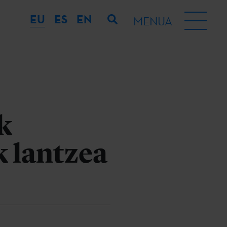
EU
ES
EN
MENUA
k
k lantzea