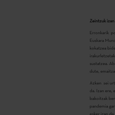
Zeintzuk izan
Erronkarik po
Euskara Mund
kokatzea bide
irakurletzeta
sustatzea. Ab
dute, emaitz
Azken sei urt
da. Izan ere,
bakoitzak ber
pandemia gara
esker izan da 