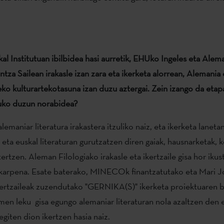
al Institutuan ibilbidea hasi aurretik, EHUko Ingeles eta Alema
ntza Sailean irakasle izan zara eta ikerketa alorrean, Alemania 
eko kulturartekotasuna izan duzu aztergai. Zein izango da etap
uko duzun norabidea?
emaniar literatura irakastera itzuliko naiz, eta ikerketa lanetan
 eta euskal literaturan gurutzatzen diren gaiak, hausnarketak, 
ertzen. Aleman Filologiako irakasle eta ikertzaile gisa hor iku
arpena. Esate baterako, MINECOk finantzatutako eta Mari Jo
ikertzaileak zuzendutako "GERNIKA(S)" ikerketa proiektuaren b
en leku gisa egungo alemaniar literaturan nola azaltzen den 
giten dion ikertzen hasia naiz.