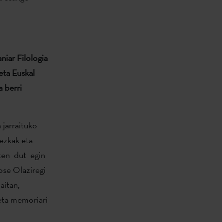
niar Filologia
eta Euskal
a berri
 jarraituko
kezkak eta
sten dut egin
se Olaziregi
aitan,
eta memoriari