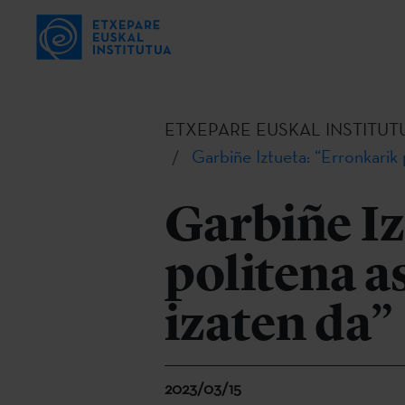
ETXEPARE EUSKAL INSTITUT
Garbiñe Iztueta: “Erronkarik 
Garbiñe Iz
politena a
izaten da”
2023/03/15