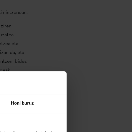
i nintzenean.
ziren.
 izatea
etzea eta
zan da, eta
kintzen bidez
ideak
pausu gisa
 Master
 sustatzea ere
Honi buruz
rentzat ildo
an egiten