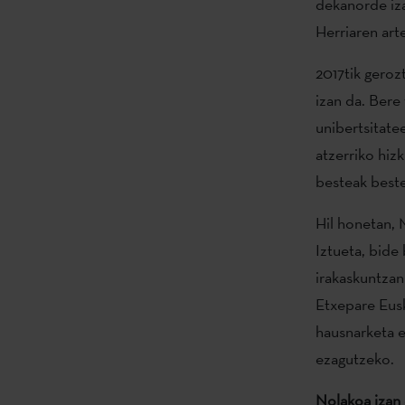
dekanorde iza
Herriaren art
2017tik geroz
izan da. Bere
unibertsitate
atzerriko hiz
besteak beste
Hil honetan, 
Iztueta, bide 
irakaskuntzan
Etxepare Eusk
hausnarketa e
ezagutzeko.
Nolakoa izan 