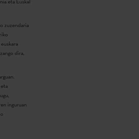
nia eta Euskal
ko zuzendaria
riko
a euskara
izango dira,
arguan.
 eta
dugu,
ren inguruan
to