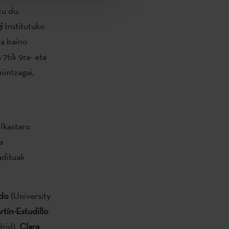
tu du,
i
Institutuko
a baino
7tik 9ra- eta
mintzagai,
 Ikastaro
a
adituak
do
(University
rtín-Estudillo
rid),
Clara