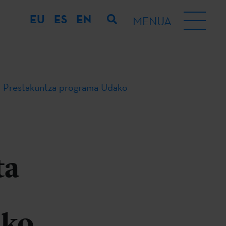
EU
ES
EN
MENUA
ko Prestakuntza programa Udako
ta
ako