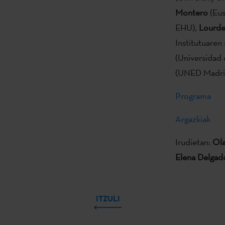
Montero
(Eus
EHU),
Lourde
Institutuaren 
(Universidad 
(UNED Madril
Programa
Argazkiak
Irudietan:
Ola
Elena Delgad
ITZULI