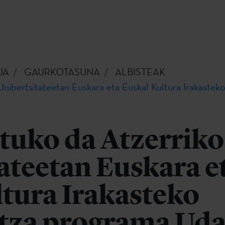
UA
GAURKOTASUNA
ALBISTEAK
Unibertsitateetan Euskara eta Euskal Kultura Irakaste
tuko da Atzerriko
ateetan Euskara e
tura Irakasteko
tza programa Ud