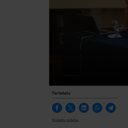
Partekatu
Kopiatu esteka