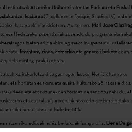
al Institutuak
Atzerriko Unibertsitateetan Euskara eta Euskal 
estakuntza Ikastaroa
(Excellence in Basque Studies IV) antola
Udako Ikastaroekin lankidetzan. Aurten ere
Mari Jose Olazireg
atu eta Hedatzeko zuzendariak zuzendu du programa eta sekul
beratsagoa izaten ari da –hiru eguneko iraupena du, uztailaren 
ak beste,
literatura, zinea, antzerkia eta genero-ikasketak
dira 
tan, dela mintegi praktikoetan.
itutuak 34 irakurletza ditu gaur egun Euskal Herritik kanpoko
tan, eta horietan euskara eta euskal kulturako 28 irakasle ditu.
irakurleen eta etorkizunekoen formazioa sendotu nahi du, et
euskararen eta euskal kulturaren jakintza-arlo desberdinetako 
u, aurreko hiru urteetako bide beretik.
tean atzerriko adituak nahiz bertakoak izango dira:
Elena Delga
t Urbana Champaign),
Jo Labanyi
(New York University),
Luis Ma