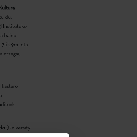
Kultura
tu du,
i
Institutuko
a baino
7tik 9ra- eta
mintzagai,
 Ikastaro
a
adituak
do
(University
rtín-Estudillo