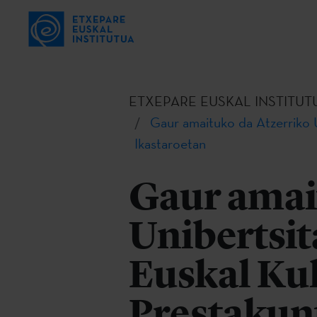
ETXEPARE EUSKAL INSTITUT
Gaur amaituko da Atzerriko 
Ikastaroetan
Gaur amai
Unibertsit
Euskal Kul
Prestakun