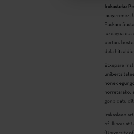
Irakasteko Pr
laugarrenez, 
Euskara Sust
luzeagoa eta a
bertan, beste
dela hitzaldie
Etxepare Inst
unibertsitatee
honek egungo 
horretarako, 
gonbidatu dit
Irakasleen ar
of Illinois a
(University o