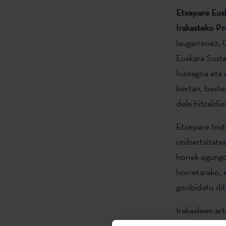
Etxepare Eusk
Irakasteko Pr
laugarrenez, 
Euskara Sust
luzeagoa eta a
bertan, beste
dela hitzaldie
Etxepare Inst
unibertsitatee
honek egungo 
horretarako, 
gonbidatu dit
Irakasleen ar
of Illinois a