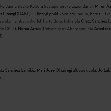
ko Jaurlaritzako Kultura Sustapenerako zuzendaria),
Miren Az
s Elosegi
(HABE)... Mintegi praktikoen arduradun, berriz, Etx
sareko hainbat irakurlek hartu dute, hala nola
Olatz Sanchez L
de Chile),
Nerea Arruti
(University of Aberdeen) eta
Arantzaz
).
tz Sanchez Lamikiz,
Mari Jose Olaziregi
alboan duela,
Jo Lab
o.