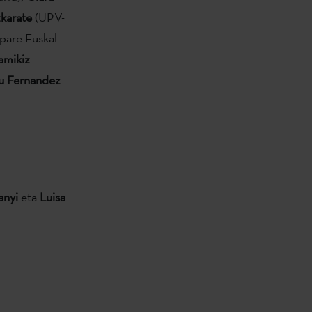
karate
(UPV-
epare Euskal
amikiz
u Fernandez
anyi
eta
Luisa