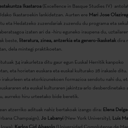
estakuntza Ikastaroa
(Excellence in Basque Studies IV) antola
Udako Ikastaroekin lankidetzan. Aurten ere
Mari Jose Olazireg
atu eta Hedatzeko zuzendariak zuzendu du programa eta sekul
beratsagoa izaten ari da –hiru eguneko iraupena du, uztailaren 
ak beste,
literatura, zinea, antzerkia eta genero-ikasketak
dira 
tan, dela mintegi praktikoetan.
itutuak 34 irakurletza ditu gaur egun Euskal Herritik kanpoko
tan, eta horietan euskara eta euskal kulturako 28 irakasle ditu.
irakurleen eta etorkizunekoen formazioa sendotu nahi du, et
euskararen eta euskal kulturaren jakintza-arlo desberdinetako 
u, aurreko hiru urteetako bide beretik.
tean atzerriko adituak nahiz bertakoak izango dira:
Elena Delga
t Urbana Champaign),
Jo Labanyi
(New York University),
Luis Ma
f Iowa),
Karlos Cid Abasolo
(Universidad Complutense de Mad