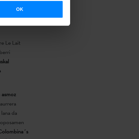
t Le Lait
1a arte
OK
ik apirilera
re Le Lait
berri
skal
o
o asmoz
 aurrera
 lana da
proposamen
Colombina´s