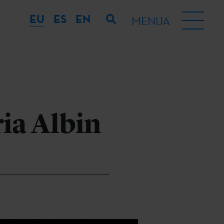
EU
ES
EN
MENUA
ia Albin