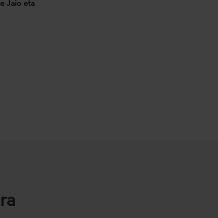
e Jaio eta
ra