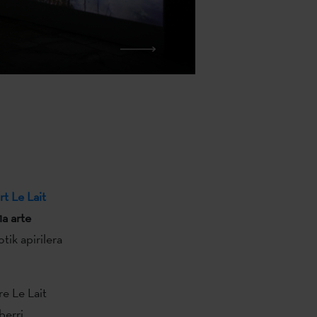
t Le Lait
1a arte
ik apirilera
re Le Lait
berri