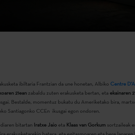
kusketa ibiltaria Frantzian da une honetan, Albiko
Centre D’Ar
xoaren 21ean
zabaldu zuten erakusketa bertan, eta
ekainaren 2
sgai. Bestalde, momentuz bukatu du Ameriketako bira, martxot
ileko Santiagonko CCEn ikusgai egon ondoren.
diaren bitartan
Iratxe Jaio
eta
Klaas van Gorkum
sortzaileak e
ira erakusketarekin batera, eta egitasmoaren eta bere lanaren 