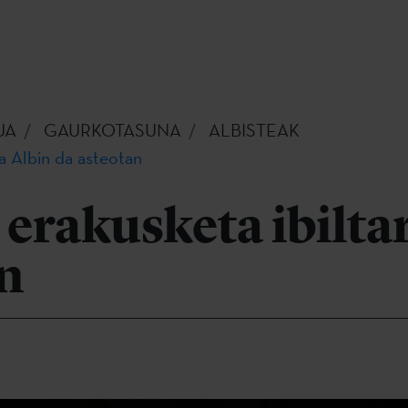
UA
GAURKOTASUNA
ALBISTEAK
ia Albin da asteotan
erakusketa ibiltar
n