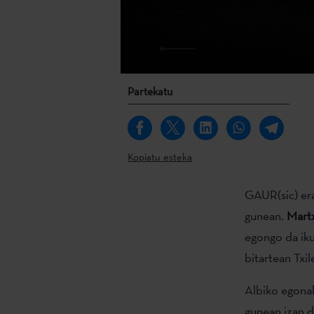
Partekatu
Kopiatu esteka
GAUR(sic) era
gunean.
Mart
egongo da iku
bitartean Tx
Albiko egonal
gunean izan d