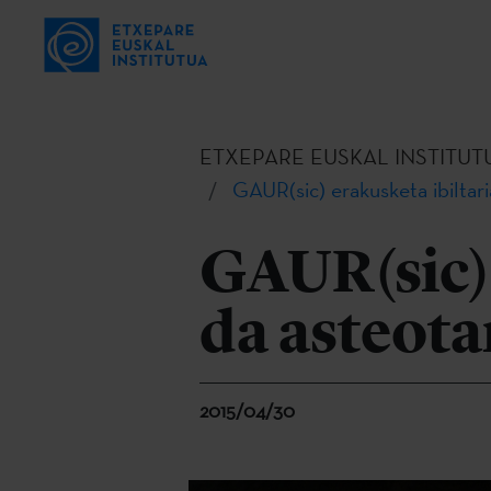
ETXEPARE EUSKAL INSTITUT
GAUR(sic) erakusketa ibiltar
GAUR(sic) 
da asteota
2015/04/30