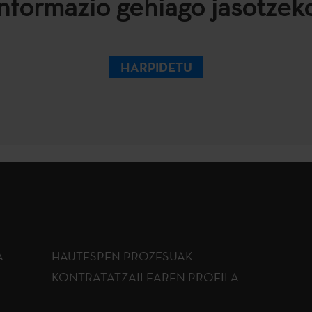
informazio gehiago jasotzeko
HARPIDETU
A
HAUTESPEN PROZESUAK
KONTRATATZAILEAREN PROFILA