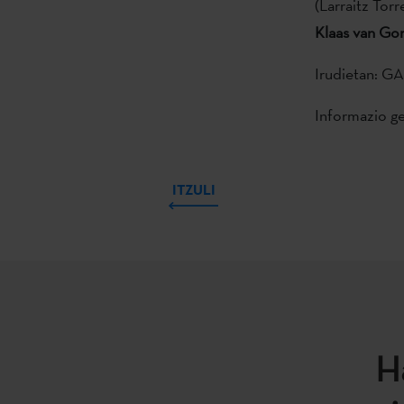
(Larraitz Tor
Klaas van Go
Irudietan: GA
Informazio g
ITZULI
H