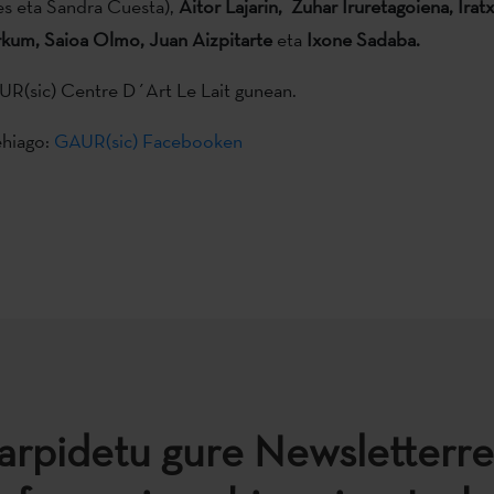
res eta Sandra Cuesta),
Aitor Lajarin, Zuhar Iruretagoiena, Iratx
rkum, Saioa Olmo, Juan Aizpitarte
eta
Ixone Sadaba.
UR(sic) Centre D´Art Le Lait gunean.
ehiago:
GAUR(sic) Facebooken
arpidetu gure Newsletterre