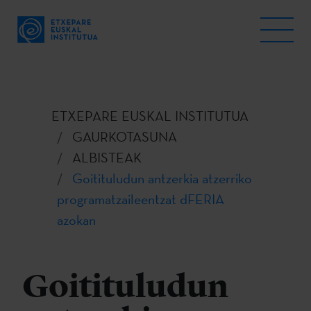
ETXEPARE EUSKAL INSTITUTUA
GAURKOTASUNA
ALBISTEAK
Goitituludun antzerkia atzerriko
programatzaileentzat dFERIA
azokan
Goitituludun