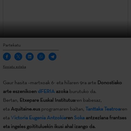
Partekatu
Kopiatu esteka
Gaur hasita –martxoak 6- eta hilaren 9ra arte
Donostiako
arte eszenikoen
dFERIA
azoka
burutuko da.
Bertan,
Etxepare Euskal Institutua
ren babesaz,
eta
Aquitaine.eus
programaren baitan,
Tanttaka Teatroa
ren
eta
V
ictoria Eugenia Antzokia
ren
Soka
antzezlana frantses
eta ingeles goitituluekin ikusi ahal izango da.