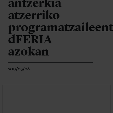
antzerkia
atzerriko
programatzaileent
dFERIA
azokan
2017/03/06