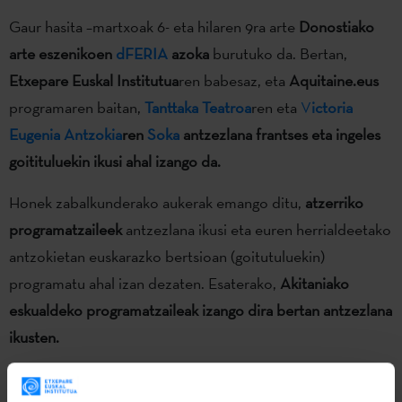
Gaur hasita –martxoak 6- eta hilaren 9ra arte
Donostiako
arte eszenikoen
dFERIA
azoka
burutuko da. Bertan,
Etxepare Euskal Institutua
ren babesaz, eta
Aquitaine.eus
programaren baitan,
Tanttaka Teatroa
ren eta
V
ictoria
Eugenia Antzokia
ren
Soka
antzezlana frantses eta ingeles
goitituluekin ikusi ahal izango da.
Honek zabalkunderako aukerak emango ditu,
atzerriko
programatzaileek
antzezlana ikusi eta euren herrialdeetako
antzokietan euskarazko bertsioan (goitutuluekin)
programatu ahal izan dezaten. Esaterako,
Akitaniako
eskualdeko programatzaileak izango dira bertan antzezlana
ikusten.
Soka
ostegunean,
martxoaren 9an, estreinatuko da,