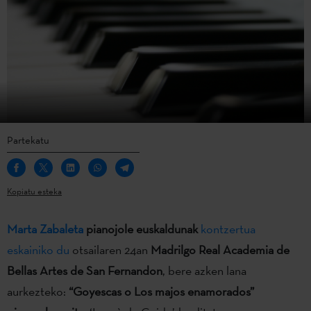
Partekatu
Kopiatu esteka
Marta Zabaleta
pianojole euskaldunak
kontzertua
eskainiko du
otsailaren 24an
Madrilgo Real Academia de
Bellas Artes de San Fernandon
, bere azken lana
aurkezteko:
“Goyescas o Los majos enamorados”