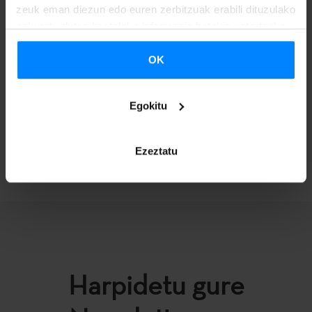
zeuk eman diezun edo euren zerbitzuak erabili dituzulako
ondare hori bizirik mantentzen duen belaunaldia
eskuratu duten bestelako informazio batekin uztartzeko.
ordezkatzen du
eta egun Granados-Marchall Akademia
zuzentzen du.
OK
Xehetasun gehiago
hemen.
Egokitu
ITZULI
Ezeztatu
Harpidetu gure