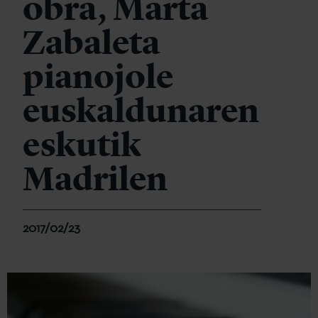
obra, Marta
Zabaleta
pianojole
euskaldunaren
eskutik
Madrilen
2017/02/23