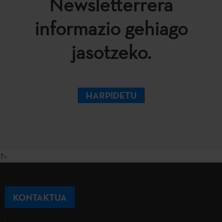
Newsletterrera
informazio gehiago
jasotzeko.
HARPIDETU
?>
KONTAKTUA