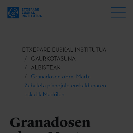
ETXEPARE EUSKAL INSTITUTUA
GAURKOTASUNA
ALBISTEAK
Granadosen obra, Marta
Zabaleta pianojole euskaldunaren
eskutik Madrilen
Granadosen