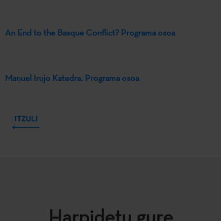
An End to the Basque Conflict? Programa osoa
Manuel Irujo Katedra. Programa osoa
ITZULI
Harpidetu gure