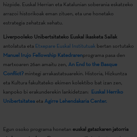
hizpide. Euskal Herrian eta Katalunian soberania eskatzeko
arrazoi historikoak eman zituen, eta une honetako
estrategia zehatzak xehatu.
Liverpooleko Unibertsitateko Euskal ikasketa Sailak
antolatuta eta
Etxepare Euskal Institutuak
bertan sortutako
Manuel Irujo Fellowship Katedraren
programa pasa den
martxoaren 26an amaitu zen,
An End to the Basque
Conflict?
mintegi arrakastatsuarekin. Historia, Hizkuntza
eta Kultura fakultateko ekimen kolektibo bat izan zen,
kanpoko bi erakunderekin lankidetzan:
Euskal Herriko
Unibertsitatea
eta
Agirre Lehendakaria Center.
Egun osoko programa honetan
euskal gatazkaren jatorria