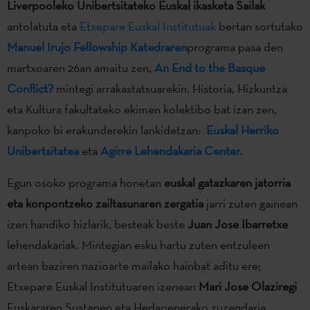
Liverpooleko Unibertsitateko Euskal ikasketa Sailak
antolatuta eta
Etxepare Euskal Institutuak
bertan sortutako
Manuel Irujo Fellowship Katedraren
programa pasa den
martxoaren 26an amaitu zen,
An End to the Basque
Conflict?
mintegi arrakastatsuarekin. Historia, Hizkuntza
eta Kultura fakultateko ekimen kolektibo bat izan zen,
kanpoko bi erakunderekin lankidetzan:
Euskal Herriko
Unibertsitatea
eta
Agirre Lehendakaria Center.
Egun osoko programa honetan
euskal gatazkaren jatorria
eta
konpontzeko zailtasunaren zergatia
jarri zuten gainean
izen handiko hizlarik, besteak beste
Juan Jose Ibarretxe
lehendakariak. Mintegian esku hartu zuten entzuleen
artean baziren nazioarte mailako hainbat aditu ere;
Etxepare Euskal Institutuaren izenean
Mari Jose Olaziregi
Euskararen Sustapen eta Hedapenerako zuzendaria