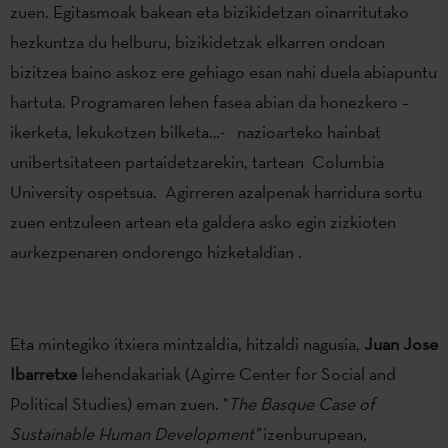
zuen. Egitasmoak bakean eta bizikidetzan oinarritutako
hezkuntza du helburu, bizikidetzak elkarren ondoan
bizitzea baino askoz ere gehiago esan nahi duela abiapuntu
hartuta. Programaren lehen fasea abian da honezkero –
ikerketa, lekukotzen bilketa…- nazioarteko hainbat
unibertsitateen partaidetzarekin, tartean Columbia
University ospetsua. Agirreren azalpenak harridura sortu
zuen entzuleen artean eta galdera asko egin zizkioten
aurkezpenaren ondorengo hizketaldian .
Eta mintegiko itxiera mintzaldia, hitzaldi nagusia,
Juan Jose
Ibarretxe
lehendakariak (Agirre Center for Social and
Political Studies) eman zuen. "
The Basque Case of
Sustainable Human Development"
izenburupean,