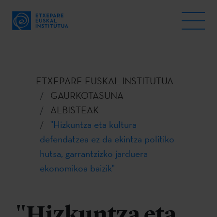
ETXEPARE EUSKAL INSTITUTUA
GAURKOTASUNA
ALBISTEAK
"Hizkuntza eta kultura
defendatzea ez da ekintza politiko
hutsa, garrantzizko jarduera
ekonomikoa baizik"
"Hizkuntza eta