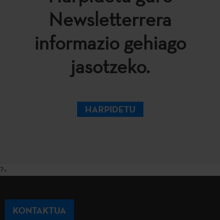
Newsletterrera
informazio gehiago
jasotzeko.
HARPIDETU
?>
KONTAKTUA