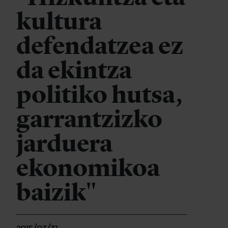
kultura
defendatzea ez
da ekintza
politiko hutsa,
garrantzizko
jarduera
ekonomikoa
baizik"
2015/03/31