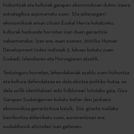
hizkuntzak eta kulturak garapen ekonomikoan duten izaera
estrategikoa azpimarratu zuen. Eta adierazgarri
ekonomikoak eman zituen Euskal Herria kokatzeko,
kulturak hazkunde horretan izan duen garrantzia
nabarmenduz. Izan ere, esan zuenez, 2007ko Human
Development Index indizeak 3. lekuan kokatu zuen
Euskadi, Islandiaren eta Norvegiaren atzetik.
Testuinguru horretan, lehendakariak azaldu zuen hizkuntza
eta kultura defendatzea ez dela ekintza politiko hutsa, ez
dela soilik identitateari edo folkloreari lotutako gaia, Giza
Garapen Sustengarrian kokatu behar den jarduera
ekonomikoa garrantzitsua baizik. Eta gizarte mailako
berrikuntza aldarrikatu zuen, aurrerantzean ere
euskaldunok aitzindari izan gaitezen.