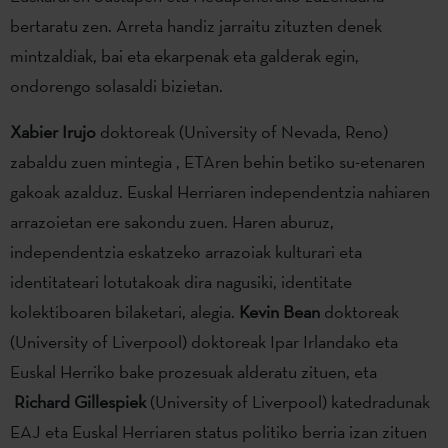
bertaratu zen. Arreta handiz jarraitu zituzten denek
mintzaldiak, bai eta ekarpenak eta galderak egin,
ondorengo solasaldi bizietan.
Xabier
Irujo
doktoreak (University of Nevada, Reno)
zabaldu zuen mintegia , ETAren behin betiko su-etenaren
gakoak azalduz. Euskal Herriaren independentzia nahiaren
arrazoietan ere sakondu zuen. Haren aburuz,
independentzia eskatzeko arrazoiak kulturari eta
identitateari lotutakoak dira nagusiki, identitate
kolektiboaren bilaketari, alegia.
Kevin Bean
doktoreak
(University of Liverpool) doktoreak Ipar Irlandako eta
Euskal Herriko bake prozesuak alderatu zituen, eta
Richard Gillespiek
(University of Liverpool) katedradunak
EAJ eta Euskal Herriaren status politiko berria izan zituen