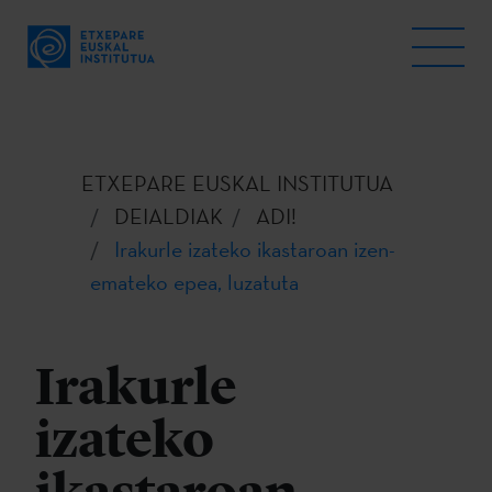
ETXEPARE EUSKAL INSTITUTUA
DEIALDIAK
ADI!
Irakurle izateko ikastaroan izen-
emateko epea, luzatuta
Irakurle
izateko