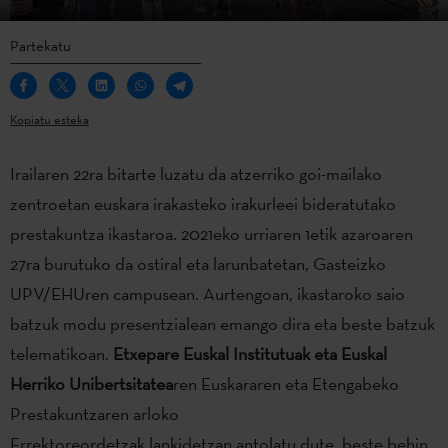
Partekatu
Kopiatu esteka
Irailaren 22ra bitarte luzatu da atzerriko goi-mailako
zentroetan euskara irakasteko irakurleei bideratutako
prestakuntza ikastaroa. 2021eko urriaren 1etik azaroaren
27ra burutuko da ostiral eta larunbatetan, Gasteizko
UPV/EHUren campusean. Aurtengoan, ikastaroko saio
batzuk modu presentzialean emango dira eta beste batzuk
telematikoan.
Etxepare Euskal Institutuak eta
Euskal
Herriko Unibertsitatea
ren Euskararen eta Etengabeko
Prestakuntzaren arloko
Errektoreordetzak lankidetzan antolatu dute, beste behin,