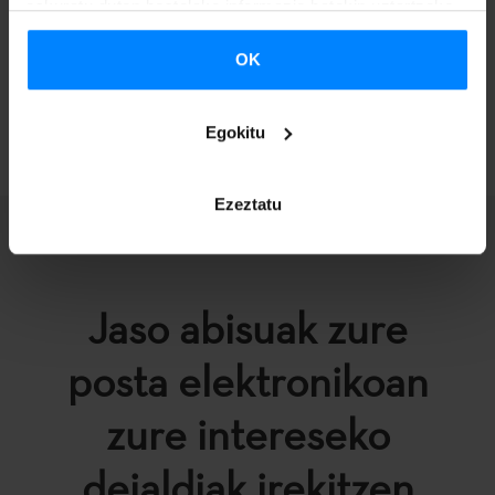
eskuratu duten bestelako informazio batekin uztartzeko.
Ikastaroaren
programazio osoa
kontsultagarri dago sarean.
OK
ITZULI
Egokitu
Ezeztatu
Jaso abisuak zure
posta elektronikoan
zure intereseko
deialdiak irekitzen