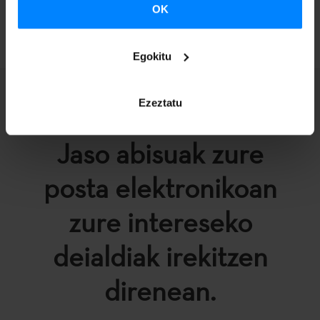
OK
ITZULI
Egokitu
Ezeztatu
Jaso abisuak zure
posta elektronikoan
zure intereseko
deialdiak irekitzen
direnean.