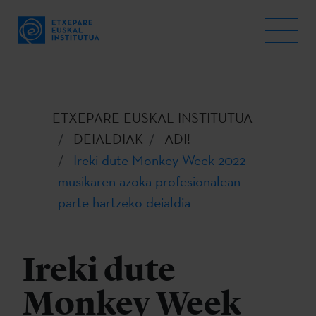
ETXEPARE EUSKAL INSTITUTUA
DEIALDIAK
ADI!
Ireki dute Monkey Week 2022
musikaren azoka profesionalean
parte hartzeko deialdia
Ireki dute
Monkey Week