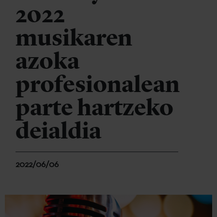
2022
musikaren
azoka
profesionalean
parte hartzeko
deialdia
2022/06/06