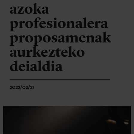
azoka
profesionalera
proposamenak
aurkezteko
deialdia
2022/02/21