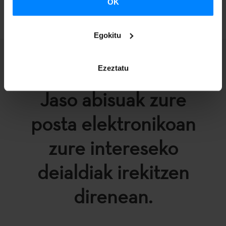
OK
Egokitu
Ezeztatu
Jaso abisuak zure
posta elektronikoan
zure intereseko
deialdiak irekitzen
direnean.