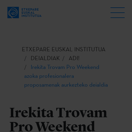
ETXEPARE EUSKAL INSTITUTUA
DEIALDIAK
ADI!
Irekita Trovam Pro Weekend
azoka profesionalera
proposamenak aurkezteko deialdia
Irekita Trovam
Pro Weekend