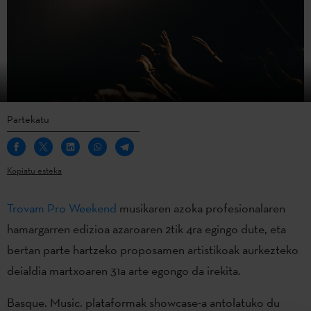
Partekatu
Kopiatu esteka
Trovam Pro Weekend
musikaren azoka profesionalaren
hamargarren edizioa azaroaren 2tik 4ra egingo dute, eta
bertan parte hartzeko proposamen artistikoak aurkezteko
deialdia martxoaren 31a arte egongo da irekita.
Basque. Music. plataformak showcase-a antolatuko du