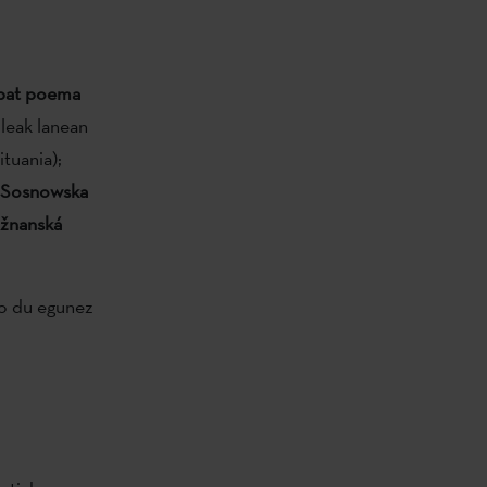
nbat poema
ileak lanean
ituania);
 Sosnowska
ižnanská
o du egunez