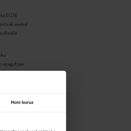
ta EIZIE
intzak euskal
zultzaile
eko
en ezagutzan
utuaren
gunean
az
Honi buruz