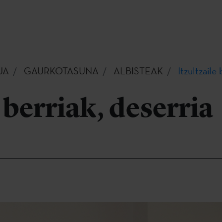
UA
GAURKOTASUNA
ALBISTEAK
Itzultzaile 
 berriak, deserria