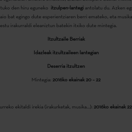
utuko den hiru eguneko
itzulpen-lantegi
antolatu du. Azken e
aio bat egingo dute esperientziaren berri emateko, eta musik
stu irakurraldi eleaniztun batekin itxiko dute mintegia.
Itzultzaile Berriak
Idazleak itzultzaileen lantegian
Deserria itzultzen
Mintegia:
2016ko ekainak 20 – 22
rreko ekitaldi irekia (irakurketak, musika…):
2016ko ekainak 22