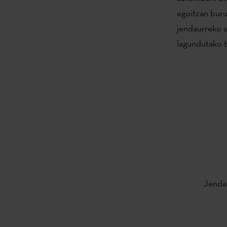
egoitzan bur
jendaurreko s
lagundutako te
Jendau