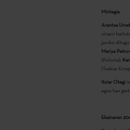
Mintegia
Arantxa Urre
oinarri hartut
jarriko ditug
Mariya Petro
(Polonia);
Kar
(Txekiar Errep
Itziar Otegi
iz
egun han gert
Ekainaren 20