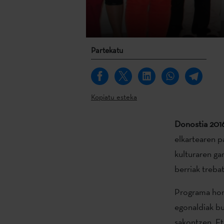
Partekatu
Kopiatu esteka
Donostia 201
elkartearen p
kulturaren ga
berriak treba
Programa hone
egonaldiak bu
sakontzen. Et