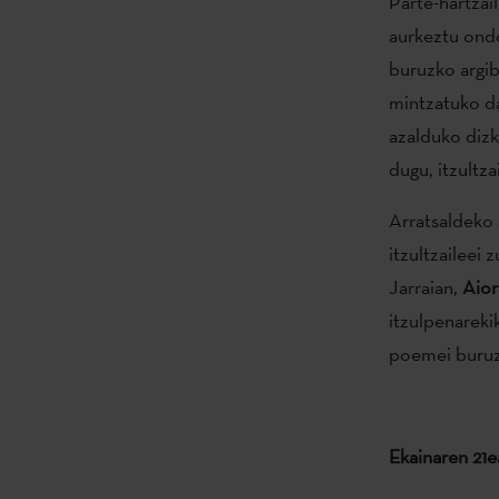
Parte-hartzail
aurkeztu ond
buruzko argi
mintzatuko da
azalduko dizk
dugu, itzultz
Arratsaldeko
itzultzaileei
Jarraian,
Aior
itzulpenareki
poemei buruz 
Ekainaren 21e