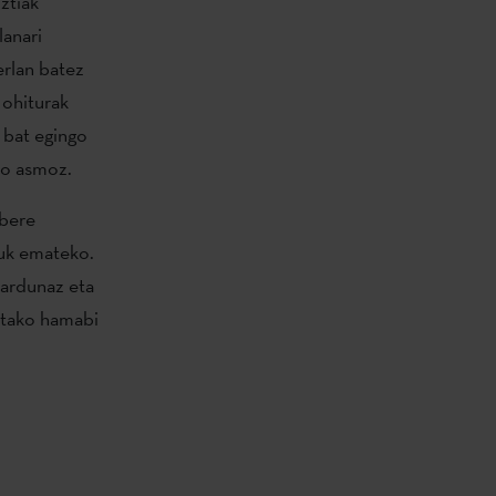
ztiak
lanari
erlan batez
 ohiturak
i bat egingo
ko asmoz.
 bere
zuk emateko.
jardunaz eta
utako hamabi
.