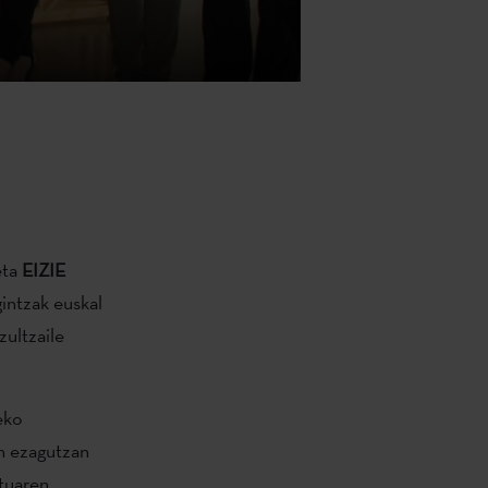
eta
EIZIE
intzak euskal
zultzaile
eko
en ezagutzan
utuaren