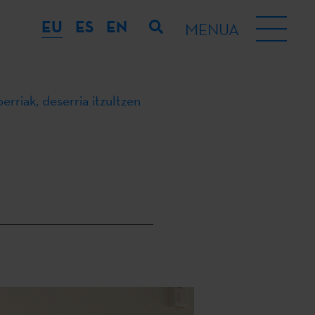
EU
ES
EN
MENUA
berriak, deserria itzultzen