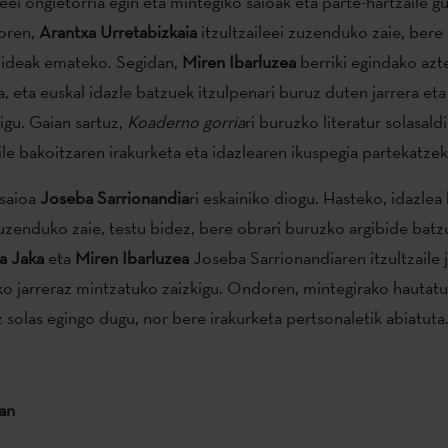
eei ongietorria egin eta mintegiko saioak eta parte-hartzaile gu
oren,
Arantxa Urretabizkaia
itzultzaileei zuzenduko zaie, bere 
bideak emateko. Segidan,
Miren Ibarluzea
berriki egindako azt
, eta euskal idazle batzuek itzulpenari buruz duten jarrera eta
igu. Gaian sartuz,
Koaderno gorria
ri buruzko literatur solasald
aile bakoitzaren irakurketa eta idazlearen ikuspegia partekatze
 saioa
Joseba Sarrionandia
ri eskainiko diogu. Hasteko, idazlea
 zuzenduko zaie, testu bidez, bere obrari buruzko argibide bat
a Jaka
eta
Miren Ibarluzea
Joseba Sarrionandiaren itzultzaile 
ko jarreraz mintzatuko zaizkigu. Ondoren, mintegirako hautat
solas egingo dugu, nor bere irakurketa pertsonaletik abiatuta
an