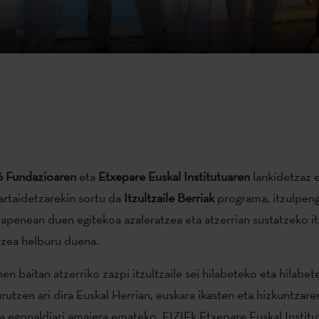
6 Fundazioaren
eta
Etxepare Euskal Institutuaren
lankidetzaz 
artaidetzarekin sortu da
Itzultzaile Berriak
programa, itzulpeng
rapenean duen egitekoa azaleratzea eta atzerrian sustatzeko it
tzea helburu duena.
n baitan atzerriko zazpi itzultzaile sei hilabeteko eta hilabet
rutzen ari dira Euskal Herrian, euskara ikasten eta hizkuntzar
a egonaldiari amaiera emateko, EIZIEk Etxepare Euskal Instit