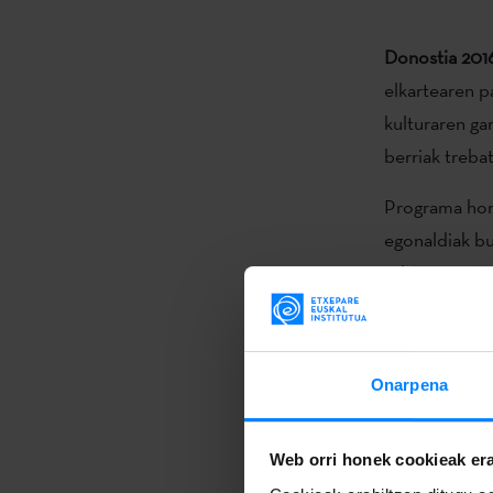
Donostia 201
elkartearen p
kulturaren ga
berriak treba
Programa hone
egonaldiak bu
sakontzen. Et
egoitzan bur
jendaurreko s
lagundutako te
Onarpena
Web orri honek cookieak era