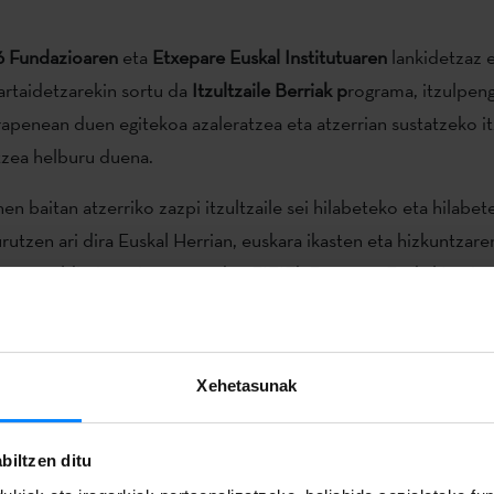
6 Fundazioaren
eta
Etxepare Euskal Institutuaren
lankidetzaz e
artaidetzarekin sortu da
Itzultzaile Berriak p
rograma, itzulpeng
rapenean duen egitekoa azaleratzea eta atzerrian sustatzeko it
tzea helburu duena.
n baitan atzerriko zazpi itzultzaile sei hilabeteko eta hilabet
rutzen ari dira Euskal Herrian, euskara ikasten eta hizkuntzar
a egonaldiari amaiera emateko, EIZIEk Etxepare Euskal Instit
utuko den hiru eguneko
itzulpen-lantegi
antolatu du. Azken e
aio bat egingo dute esperientziaren berri emateko, eta musik
stu irakurraldi eleaniztun batekin itxiko dute mintegia.
Xehetasunak
biltzen ditu
Itzultzaile Berriak