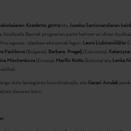
tabizkaiaren
Koaderno gorria
eta
Joseba Sarrionandiaren hai
a, Itzultzaile Berriak programan parte hartzen ari diren itzultza
u hiru egunez, idazleen ekarpenak lagun:
Laura Liubinaviči
ῡ
te
(L
va Pachkova
(Bulgaria);
Barbara Pregelj
(Eslovenia);
Katarzyna
ina Mischenkova
(Errusia);
Merilin Kotta
(Estonia) eta
Lenka N
ublika).
ango dute lantegiaren koordinatzaile, eta
Garazi Arrulak
jasok
atzen denaren berri.
an